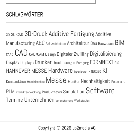
SCHLAGWÖRTER
3D-Druck
Additive Fertigung
Additive
3D-CAD
3D
BIM
AEC
Architektur
Manufacturing
Bau
AM
Bauwesen
Architekten
CAD
Digitalisierung
Digitaler Zwilling
CAD/CAM
Design
CAAD
Drucker
FORMNEXT
Display
Displays
Drucklösungen
Fertigung
GIS
Hardware
KI
HANNOVER MESSE
Ingenieure
INTERGEO
Messe
Nachhaltigkeit
Konstruktion
Monitor
Personalie
Maschinenbau
Software
PLM
Simulation
Produktnews
Produktentwicklung
Unternehmen
Termine
Veranstaltung
Workstation
Copyright © 2026 up2media AG