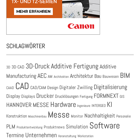
SCHLAGWÖRTER
3D-Druck
Additive Fertigung
Additive
3D-CAD
3D
BIM
AEC
Architektur
Manufacturing
Bau
AM
Bauwesen
Architekten
CAD
Digitalisierung
Digitaler Zwilling
CAD/CAM
Design
CAAD
Drucker
FORMNEXT
Display
Displays
Drucklösungen
Fertigung
GIS
Hardware
KI
HANNOVER MESSE
Ingenieure
INTERGEO
Messe
Nachhaltigkeit
Konstruktion
Monitor
Personalie
Maschinenbau
Software
PLM
Simulation
Produktnews
Produktentwicklung
Unternehmen
Termine
Veranstaltung
Workstation