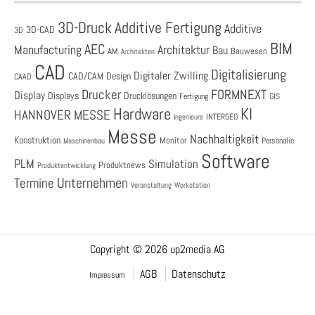
3D-Druck
Additive Fertigung
Additive
3D-CAD
3D
BIM
AEC
Architektur
Manufacturing
Bau
AM
Bauwesen
Architekten
CAD
Digitalisierung
Digitaler Zwilling
CAD/CAM
Design
CAAD
Drucker
FORMNEXT
Display
Displays
Drucklösungen
Fertigung
GIS
Hardware
KI
HANNOVER MESSE
Ingenieure
INTERGEO
Messe
Nachhaltigkeit
Konstruktion
Monitor
Personalie
Maschinenbau
Software
PLM
Simulation
Produktnews
Produktentwicklung
Unternehmen
Termine
Veranstaltung
Workstation
Copyright © 2026 up2media AG
AGB
Datenschutz
Impressum