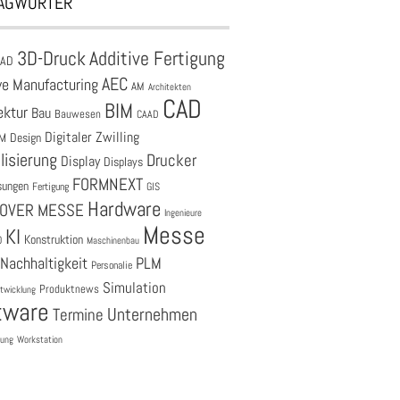
AGWÖRTER
3D-Druck
Additive Fertigung
CAD
AEC
ve Manufacturing
AM
Architekten
CAD
BIM
ektur
Bau
Bauwesen
CAAD
Digitaler Zwilling
M
Design
lisierung
Drucker
Display
Displays
FORMNEXT
sungen
Fertigung
GIS
Hardware
OVER MESSE
Ingenieure
Messe
KI
Konstruktion
O
Maschinenbau
Nachhaltigkeit
PLM
Personalie
Simulation
Produktnews
twicklung
tware
Unternehmen
Termine
tung
Workstation