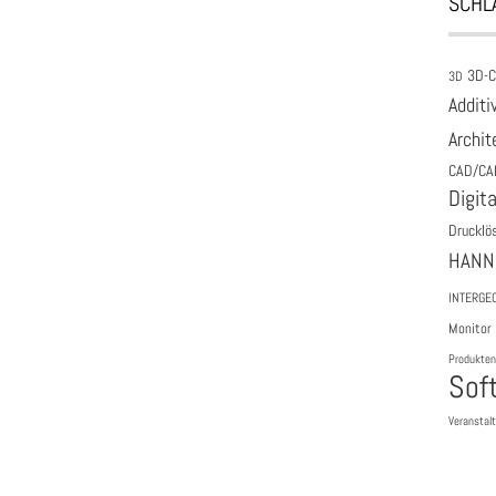
SCHL
3D-
3D
Additi
Archit
CAD/CA
Digita
Drucklö
HANN
INTERGE
Monitor
Produkten
Sof
Veranstal