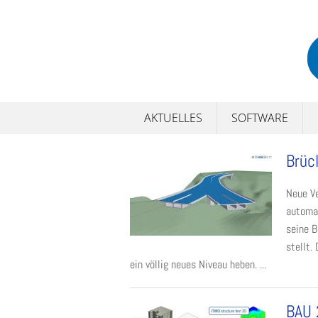
Skip
to
content
AKTUELLES
SOFTWARE
Brüc
Neue Ve
automa
seine B
stellt.
ein völlig neues Niveau heben. ...
BAU 