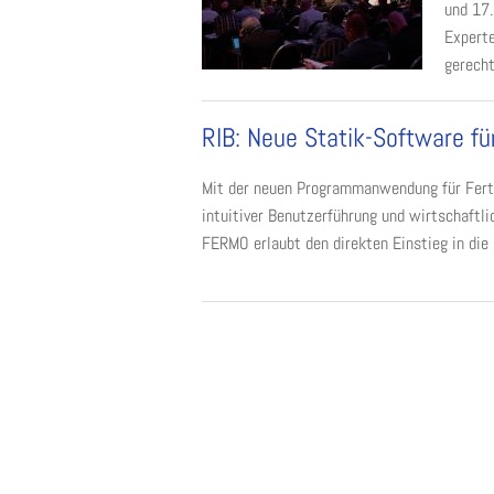
und 17.
Experte
gerecht
RIB: Neue Statik-Software fü
Mit der neuen Programmanwendung für Ferti
intuitiver Benutzerführung und wirtschaft
FERMO erlaubt den direkten Einstieg in die