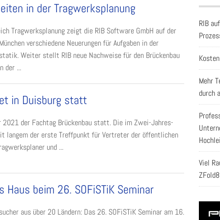
eiten in der Tragwerksplanung
RIB au
ich Tragwerksplanung zeigt die RIB Software GmbH auf der
Prozes
München verschiedene Neuerungen für Aufgaben in der
statik. Weiter stellt RIB neue Nachweise für den Brückenbau
Kosten
 der ...
Mehr T
durch 
t in Duisburg statt
Profes
r 2021 der Fachtag Brückenbau statt. Die im Zwei-Jahres-
Untern
t langem der erste Treffpunkt für Vertreter der öffentlichen
Hochle
ragwerksplaner und ...
Viel R
ZFold8
es Haus beim 26. SOFiSTiK Seminar
sucher aus über 20 Ländern: Das 26. SOFiSTiK Seminar am 16.