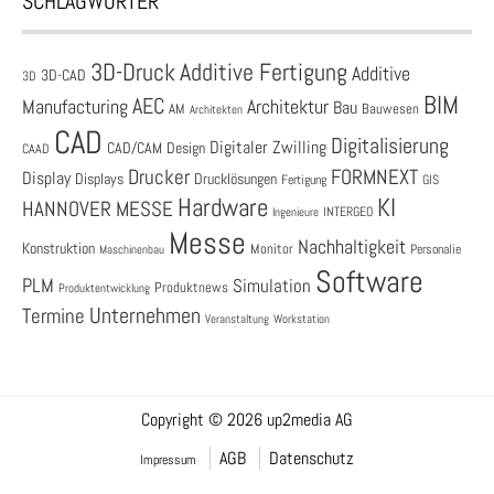
SCHLAGWÖRTER
3D-Druck
Additive Fertigung
Additive
3D-CAD
3D
BIM
AEC
Architektur
Manufacturing
Bau
AM
Bauwesen
Architekten
CAD
Digitalisierung
Digitaler Zwilling
CAD/CAM
Design
CAAD
Drucker
FORMNEXT
Display
Displays
Drucklösungen
Fertigung
GIS
Hardware
KI
HANNOVER MESSE
Ingenieure
INTERGEO
Messe
Nachhaltigkeit
Konstruktion
Monitor
Personalie
Maschinenbau
Software
PLM
Simulation
Produktnews
Produktentwicklung
Unternehmen
Termine
Veranstaltung
Workstation
Copyright © 2026 up2media AG
AGB
Datenschutz
Impressum