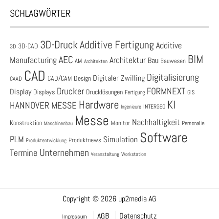
SCHLAGWÖRTER
3D-Druck
Additive Fertigung
Additive
3D-CAD
3D
BIM
AEC
Architektur
Manufacturing
Bau
AM
Bauwesen
Architekten
CAD
Digitalisierung
Digitaler Zwilling
CAD/CAM
Design
CAAD
Drucker
FORMNEXT
Display
Displays
Drucklösungen
Fertigung
GIS
Hardware
KI
HANNOVER MESSE
Ingenieure
INTERGEO
Messe
Nachhaltigkeit
Konstruktion
Monitor
Personalie
Maschinenbau
Software
PLM
Simulation
Produktnews
Produktentwicklung
Unternehmen
Termine
Veranstaltung
Workstation
Copyright © 2026 up2media AG
AGB
Datenschutz
Impressum