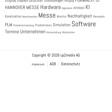
Drucker
FORMNEXT
Display
Displays
Drucklösungen
Fertigung
GIS
Hardware
KI
HANNOVER MESSE
Ingenieure
INTERGEO
Messe
Nachhaltigkeit
Konstruktion
Monitor
Personalie
Maschinenbau
Software
PLM
Simulation
Produktnews
Produktentwicklung
Unternehmen
Termine
Veranstaltung
Workstation
Copyright © 2026 up2media AG
AGB
Datenschutz
Impressum