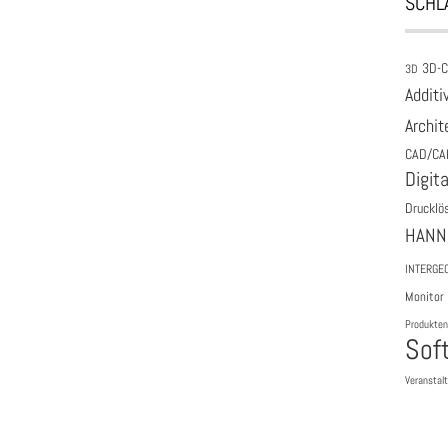
SCHL
3D-
3D
Additi
Archit
CAD/CA
Digita
Drucklö
HANN
INTERGE
Monitor
Produkten
Sof
Veranstal