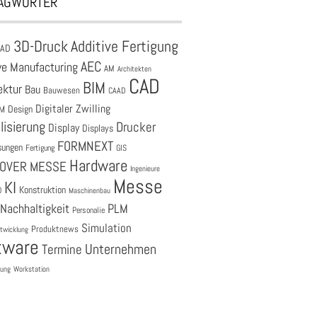
AGWÖRTER
3D-Druck
Additive Fertigung
CAD
AEC
ve Manufacturing
AM
Architekten
CAD
BIM
ektur
Bau
Bauwesen
CAAD
Digitaler Zwilling
M
Design
lisierung
Drucker
Display
Displays
FORMNEXT
sungen
Fertigung
GIS
Hardware
OVER MESSE
Ingenieure
Messe
KI
Konstruktion
O
Maschinenbau
Nachhaltigkeit
PLM
Personalie
Simulation
Produktnews
twicklung
tware
Unternehmen
Termine
tung
Workstation