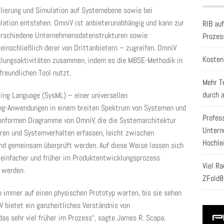
ellierung und Simulation auf Systemebene sowie bei
lation entstehen. OmniV ist anbieterunabhängig und kann zur
RIB au
verschiedene Unternehmensdatenstrukturen sowie
Prozes
einschließlich derer von Drittanbietern – zugreifen. OmniV
Kosten
klungsaktivitäten zusammen, indem es die MBSE-Methodik in
freundlichen Tool nutzt.
Mehr T
durch 
ing Language (SysML) – einer universellen
ing-Anwendungen in einem breiten Spektrum von Systemen und
Profes
nformen Diagramme von OmniV, die die Systemarchitektur
Untern
ren und Systemverhalten erfassen, leicht zwischen
Hochle
d gemeinsam überprüft werden. Auf diese Weise lassen sich
n einfacher und früher im Produktentwicklungsprozess
Viel R
t werden.
ZFold8
 immer auf einen physischen Prototyp warten, bis sie sehen
V bietet ein ganzheitliches Verständnis von
as sehr viel früher im Prozess“, sagte James R. Scapa,