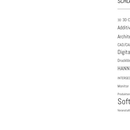
SCHL
3D-
3D
Additi
Archit
CAD/CA
Digita
Drucklö
HANN
INTERGE
Monitor
Produkten
Sof
Veranstal