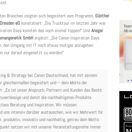
ost.
sten Branchen zeigten sich begeistert vom Programm:
Günther
 Dresden eG
konstatiert: „Die Trucktour im letzten Jahr war
spiration Days konnten das noch einmal toppen!“ Und
Ansgar
 Humangenetik GmbH
ergänzt: „Die Canon Inspiration Days
en, den Umgang mit IT noch etwas mutiger anzugehen.
en nur darauf eingesetzt zu werden!“
ting & Strategy bei Canon Deutschland, hat mit seinem
r gleichermaßen begeistert und – dem Motto der
t: „Es ist unser Anspruch, Partnern und Kunden das Beste
 zuverlässige und damit die nachhaltigsten Produkte
 class Beratung und Inspiration. Wir müssen
d uns intensiv darüber austauschen, wie wir Mehrwert für
r, produktiv, innovativ und nachhaltig, getreu dem Motto
rpunkt setzen wir mit unserer Veranstaltungsreihe immer