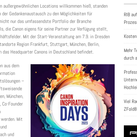
ben außergewöhnlichen Locations willkommen hieß, standen
h der Gedankenaustausch zu den Möglichkeiten für
RIB au
 nicht nur das umfassendste Portfolio der Branche
Prozes
s, die Canon eigens für seine Partner zur Verfügung stellt,
Kosten
häftsfelder. Mit der Start-Veranstaltung am 7.9. in Dresden
tandorte Region Frankfurt, Stuttgart, München, Berlin,
Mehr T
h das Headquarter Canons in Deutschland befindet.
durch 
en aus dem
Profes
ormation
Untern
itslösungen –
Hochle
nftsweisende
den, München,
Viel R
, Co-Founder
ZFold8
n
 werden. Mit
 und
bach und