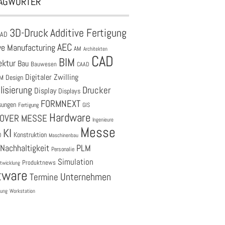
AGWÖRTER
3D-Druck
Additive Fertigung
CAD
AEC
ve Manufacturing
AM
Architekten
CAD
BIM
ektur
Bau
Bauwesen
CAAD
Digitaler Zwilling
M
Design
lisierung
Drucker
Display
Displays
FORMNEXT
sungen
Fertigung
GIS
Hardware
OVER MESSE
Ingenieure
Messe
KI
Konstruktion
O
Maschinenbau
Nachhaltigkeit
PLM
Personalie
Simulation
Produktnews
twicklung
tware
Unternehmen
Termine
tung
Workstation