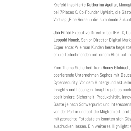
Krefeld inspirierte
Katharina Aguilar
, Manag
bei 7Places & Co-Founder UpVisit, die Gäst
Vortrag „Eine Reise in die strahlende Zukunf
Jan Pilhar
Executive Director bei IBM iX, Cu
Leopold Noack
, Senior Director Digital Ma
Experience: Wie man Kunden heute begeister
er die Teilnehmenden mit einem Blick auf in
Zum Thema Sicherheit kam
Ronny Globisch
operierende Unternehmen Sophos mit Deutsc
Cybersecurity. Vor dem Hintergrund aktuelle
Insights und Lösungen. Insights gab es auc
positioniert: Sicherheit, Produktivität, Inn
Gäste je nach Schwerpunkt und Interessens
von der Partie und bot die Möglichkeit, prof
mitgebrachte Fotodateien konnten sich Gäst
ausdrucken lassen. Ein weiteres Highlight