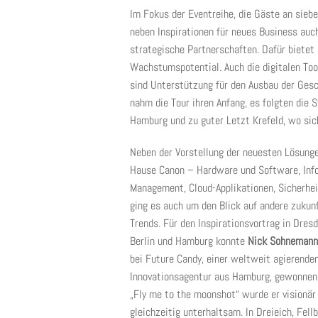
Im Fokus der Eventreihe, die Gäste an sie
neben Inspirationen für neues Business auc
strategische Partnerschaften. Dafür bietet
Wachstumspotential. Auch die digitalen Tool
sind Unterstützung für den Ausbau der Gesc
nahm die Tour ihren Anfang, es folgten die S
Hamburg und zu guter Letzt Krefeld, wo sic
Neben der Vorstellung der neuesten Lösung
Hause Canon – Hardware und Software, Inf
Management, Cloud-Applikationen, Sicherhe
ging es auch um den Blick auf andere zuku
Trends. Für den Inspirationsvortrag in Dres
Berlin und Hamburg konnte
Nick Sohnemann
bei Future Candy, einer weltweit agierende
Innovationsagentur aus Hamburg, gewonnen
„Fly me to the moonshot“ wurde er visionär
gleichzeitig unterhaltsam. In Dreieich, Fell