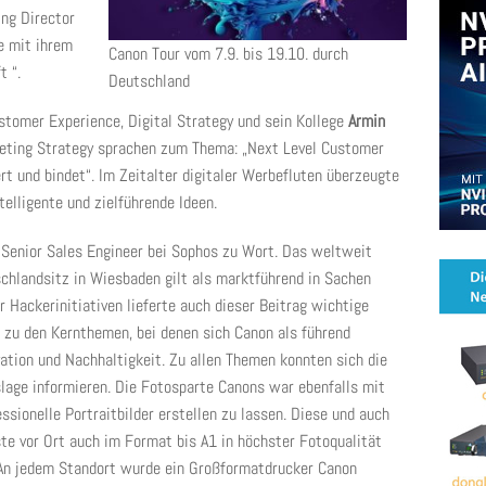
ing Director
e mit ihrem
Canon Tour vom 7.9. bis 19.10. durch
t “.
Deutschland
stomer Experience, Digital Strategy und sein Kollege
Armin
rketing Strategy sprachen zum Thema: „Next Level Customer
t und bindet“. Im Zeitalter digitaler Werbefluten überzeugte
telligente und zielführende Ideen.
, Senior Sales Engineer bei Sophos zu Wort. Das weltweit
hlandsitz in Wiesbaden gilt als marktführend in Sachen
r Hackerinitiativen lieferte auch dieser Beitrag wichtige
h zu den Kernthemen, bei denen sich Canon als führend
ovation und Nachhaltigkeit. Zu allen Themen konnten sich die
lage informieren. Die Fotosparte Canons war ebenfalls mit
essionelle Portraitbilder erstellen zu lassen. Diese und auch
e vor Ort auch im Format bis A1 in höchster Fotoqualität
: An jedem Standort wurde ein Großformatdrucker Canon