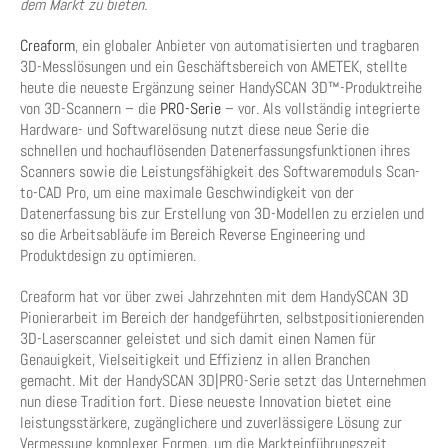
dem Markt zu bieten.
Creaform
, ein globaler Anbieter von automatisierten und tragbaren
3D-Messlösungen und ein Geschäftsbereich von AMETEK, stellte
heute die neueste Ergänzung seiner HandySCAN 3D™-Produktreihe
von 3D-Scannern – die
PRO-Serie
– vor. Als vollständig integrierte
Hardware- und Softwarelösung nutzt diese neue Serie die
schnellen und hochauflösenden Datenerfassungsfunktionen ihres
Scanners sowie die Leistungsfähigkeit des Softwaremoduls Scan-
to-CAD Pro, um eine maximale Geschwindigkeit von der
Datenerfassung bis zur Erstellung von 3D-Modellen zu erzielen und
so die Arbeitsabläufe im Bereich Reverse Engineering und
Produktdesign zu optimieren.
Creaform hat vor über zwei Jahrzehnten mit dem HandySCAN 3D
Pionierarbeit im Bereich der handgeführten, selbstpositionierenden
3D-Laserscanner geleistet und sich damit einen Namen für
Genauigkeit, Vielseitigkeit und Effizienz in allen Branchen
gemacht. Mit der HandySCAN 3D|PRO-Serie setzt das Unternehmen
nun diese Tradition fort. Diese neueste Innovation bietet eine
leistungsstärkere, zugänglichere und zuverlässigere Lösung zur
Vermessung komplexer Formen, um die Markteinführungszeit