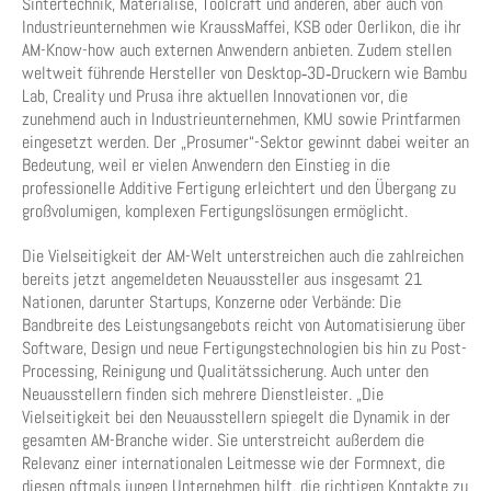
Sintertechnik, Materialise, Toolcraft und anderen, aber auch von
Industrieunternehmen wie KraussMaffei, KSB oder Oerlikon, die ihr
AM-Know-how auch externen Anwendern anbieten. Zudem stellen
weltweit führende Hersteller von Desktop‑3D‑Druckern wie Bambu
Lab, Creality und Prusa ihre aktuellen Innovationen vor, die
zunehmend auch in Industrieunternehmen, KMU sowie Printfarmen
eingesetzt werden. Der „Prosumer“-Sektor gewinnt dabei weiter an
Bedeutung, weil er vielen Anwendern den Einstieg in die
professionelle Additive Fertigung erleichtert und den Übergang zu
großvolumigen, komplexen Fertigungslösungen ermöglicht.
Die Vielseitigkeit der AM-Welt unterstreichen auch die zahlreichen
bereits jetzt angemeldeten Neuaussteller aus insgesamt 21
Nationen, darunter Startups, Konzerne oder Verbände: Die
Bandbreite des Leistungsangebots reicht von Automatisierung über
Software, Design und neue Fertigungstechnologien bis hin zu Post-
Processing, Reinigung und Qualitätssicherung. Auch unter den
Neuausstellern finden sich mehrere Dienstleister. „Die
Vielseitigkeit bei den Neuausstellern spiegelt die Dynamik in der
gesamten AM-Branche wider. Sie unterstreicht außerdem die
Relevanz einer internationalen Leitmesse wie der Formnext, die
diesen oftmals jungen Unternehmen hilft, die richtigen Kontakte zu