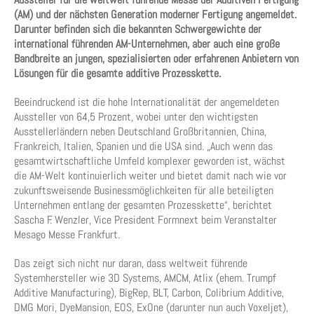
(AM) und der nächsten Generation moderner Fertigung angemeldet.
Darunter befinden sich die bekannten Schwergewichte der
international führenden AM-Unternehmen, aber auch eine große
Bandbreite an jungen, spezialisierten oder erfahrenen Anbietern von
Lösungen für die gesamte additive Prozesskette.
Beeindruckend ist die hohe Internationalität der angemeldeten
Aussteller von 64,5 Prozent, wobei unter den wichtigsten
Ausstellerländern neben Deutschland Großbritannien, China,
Frankreich, Italien, Spanien und die USA sind. „Auch wenn das
gesamtwirtschaftliche Umfeld komplexer geworden ist, wächst
die AM-Welt kontinuierlich weiter und bietet damit nach wie vor
zukunftsweisende Businessmöglichkeiten für alle beteiligten
Unternehmen entlang der gesamten Prozesskette“, berichtet
Sascha F. Wenzler, Vice President Formnext beim Veranstalter
Mesago Messe Frankfurt.
Das zeigt sich nicht nur daran, dass weltweit führende
Systemhersteller wie 3D Systems, AMCM, Atlix (ehem. Trumpf
Additive Manufacturing), BigRep, BLT, Carbon, Colibrium Additive,
DMG Mori, DyeMansion, EOS, ExOne (darunter nun auch Voxeljet),