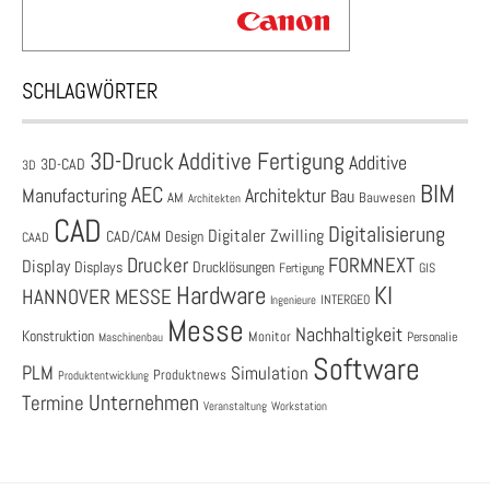
SCHLAGWÖRTER
3D-Druck
Additive Fertigung
Additive
3D-CAD
3D
BIM
AEC
Architektur
Manufacturing
Bau
AM
Bauwesen
Architekten
CAD
Digitalisierung
Digitaler Zwilling
CAD/CAM
Design
CAAD
Drucker
FORMNEXT
Display
Displays
Drucklösungen
Fertigung
GIS
Hardware
KI
HANNOVER MESSE
Ingenieure
INTERGEO
Messe
Nachhaltigkeit
Konstruktion
Monitor
Personalie
Maschinenbau
Software
PLM
Simulation
Produktnews
Produktentwicklung
Unternehmen
Termine
Veranstaltung
Workstation