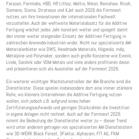
Farsoon, Formlabs, HBD, HP, Lithoz, Meltio, Nikon, Renishaw, Ricoh,
Siemens, Sisma, Stratasys und XJet auch 2026 die Formnext
nutzen, um ihre Innovationen der internationalen Fachwelt
vorzustellen. Auch der weltweite Materialabsatz für die Additive
Fertigung wächst jedes Jahr konstant weiter und spiegelt damit
den immer weiter steigenden Einsatz der Additiven Fertigung in
zahlreichen Anwenderindustrien wider. Nicht nur spezialisierte AM-
Materialanbieter wie DWS, Headmade Materials, Höganäs, m4p,
Metalpine und Polymaker, sondern auch große Konzerne wie Evonik,
Linde, Sandvik oder VDM Metals und viele andere profitieren davon
und präsentieren sich als Aussteller auf der Formnext 2026.
Ein weiterer wichtiger Wachstumstreiber der AM-Branche sind die
Dienstleister. Diese spielen insbesondere dort eine immer stärkere
Rolle, wo kleinere Unternehmen die Additive Fertigung nutzen
wollen, sich jedoch z.B. aufgrund eines hohen
Zertifizierungsaufwands und geringen Stückzahlen die Investition
in eigene Anlagen nicht rechnet. Auch auf der Formnext 2026
nimmt die Bedeutung der Dienstleister weiter zu – dieser Trend
wird unter anderem getragen von spezialisierten AM-Dienstleistern
wie 3D-WERK Black Forest, 3Faktur, Alphacam, FIT AG, FKM