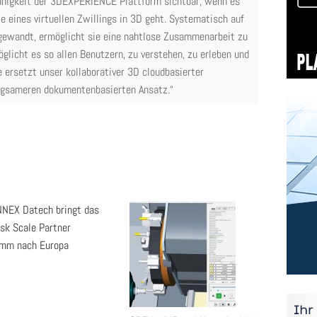
fähigkeit der 3DEXPERIENCE Plattform sichtbar, wenn es
 eines virtuellen Zwillings in 3D geht. Systematisch auf
ngewandt, ermöglicht sie eine nahtlose Zusammenarbeit zu
glicht es so allen Benutzern, zu verstehen, zu erleben und
e ersetzt unser kollaborativer 3D cloudbasierter
angsameren dokumentenbasierten Ansatz.“
NEX Datech bringt das
sk Scale Partner
amm nach Europa