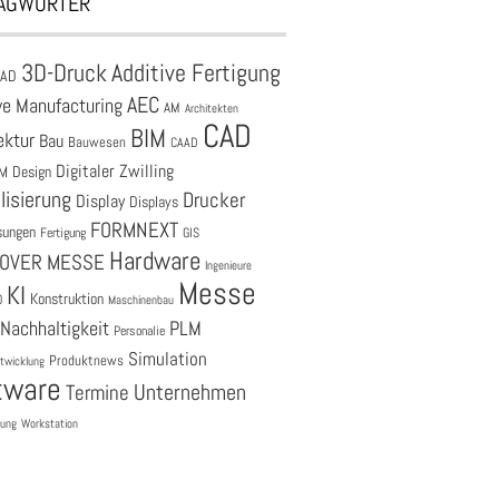
AGWÖRTER
3D-Druck
Additive Fertigung
CAD
AEC
ve Manufacturing
AM
Architekten
CAD
BIM
ektur
Bau
Bauwesen
CAAD
Digitaler Zwilling
M
Design
lisierung
Drucker
Display
Displays
FORMNEXT
sungen
Fertigung
GIS
Hardware
OVER MESSE
Ingenieure
Messe
KI
Konstruktion
O
Maschinenbau
Nachhaltigkeit
PLM
Personalie
Simulation
Produktnews
twicklung
tware
Unternehmen
Termine
tung
Workstation