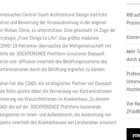
inesischen Central-South Architectural Design Institute
RIB au
tion und Bewertung der Virusausbreitung in der engeren
Prozes
 Wuhan, China, zu unterstützen. Dies geschieht im Zuge der
Kosten
rategie „From Things to Life“. Das größte modulare
 COVID-19-Patienten überraschte die Weltgemeinschaft mit
Mehr T
ithilfe der 3DEXPERIENCE Plattform simulieren Dassault
durch 
tion und -diffusion innerhalb des Belüftungssystems des
taminationen durch die Belüftung ergreifen zu können.
Profes
Untern
han hat das CSADI, ein strategischer Partner von Dassault
Hochle
le Rolle spielte dabei die Vermeidung von Kontaminationen
mierung von Kreuzinfektionen im Krankenhaus. Zu diesem
Viel R
ADI die auf der 3DEXPERIENCE Plattform basierende
ZFold8
sigkeiten im Innen- und Außenbereich, die Ausbreitung von
ojekte innerhalb des Krankenhauses von Leishenshan simuliert