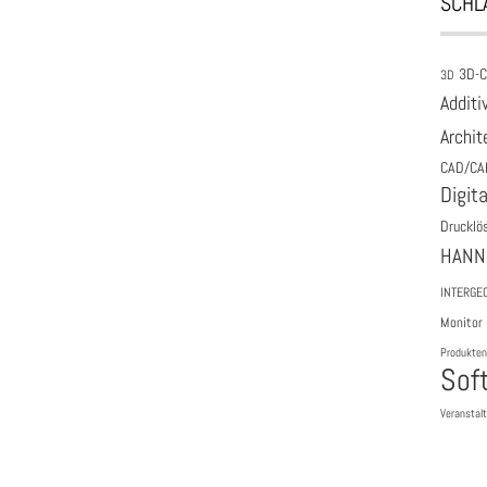
SCHL
3D-
3D
Additi
Archit
CAD/CA
Digita
Drucklö
HANN
INTERGE
Monitor
Produkten
Sof
Veranstal