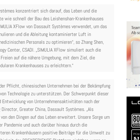
stèmes konzentriert sich darauf, das Leben und die
gte wie schnell der Bau des Leishenshan-Krankenhauses
SIMULIA XFlow von Dassault Systèmes verwendet, um das
ulieren und die Ableitung kontaminierter Luft in
edizinischen Personals zu optimieren“, so Zhang Shen,
logy Center, CSADI. „SIMULIA XFlow simuliert auch die
reien auf die nähere Umgebung, mit dem Ziel, die
ularen Krankenhauses zu erleichtern.“
 der Pflicht, chinesischen Unternehmen bei der Bekämpfung
 von Technologie zu unterstützen. Der Schwerpunkt dieser
und Entwicklung von Unternehmensaktivitäten nach der
 Director, Greater China, Dassault Systèmes. „Als
von den Dingen auf das Leben erweitert. Unsere Sorge um
er Pandemie und auch darüber hinaus durch die
eren Krankenhäusern positive Beiträge für die Umwelt zu