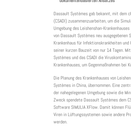
dokumentenbasierten Ansatzes
Dassault Systèmes gab bekannt, mit dem ch
(CSADI) zusammenzuarbeiten, um die Simula
Umgebung des Leishenshan-Krankenhauses in
von Dassault Systèmes neu ausgegebenen St
Krankenhaus für Infektionskrankheiten und
seiner kurzen Bauzeit von nur 14 Tagen. M
Systèmes und das CSADI die Viruskontamina
Krankenhauses, um Gegenmaßnahmen bei Kon
Die Planung des Krankenhauses von Leishens
Systèmes in China, übernommen. Eine zentra
der nahegelegenen Umgebung sowie die Mini
Zweck spendete Dassault Systèmes dem CS
Software SIMULIA XFlow. Damit können Flüs
Viren in Lüftungssystemen sowie andere Pr
werden.