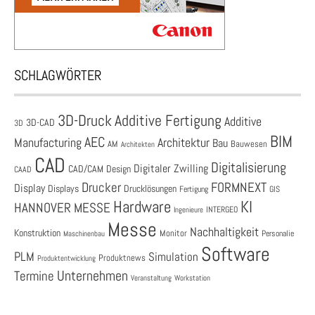
SCHLAGWÖRTER
3D-Druck
Additive Fertigung
Additive
3D-CAD
3D
BIM
AEC
Architektur
Manufacturing
Bau
AM
Bauwesen
Architekten
CAD
Digitalisierung
Digitaler Zwilling
CAD/CAM
Design
CAAD
Drucker
FORMNEXT
Display
Displays
Drucklösungen
Fertigung
GIS
Hardware
KI
HANNOVER MESSE
Ingenieure
INTERGEO
Messe
Nachhaltigkeit
Konstruktion
Monitor
Personalie
Maschinenbau
Software
PLM
Simulation
Produktnews
Produktentwicklung
Unternehmen
Termine
Veranstaltung
Workstation