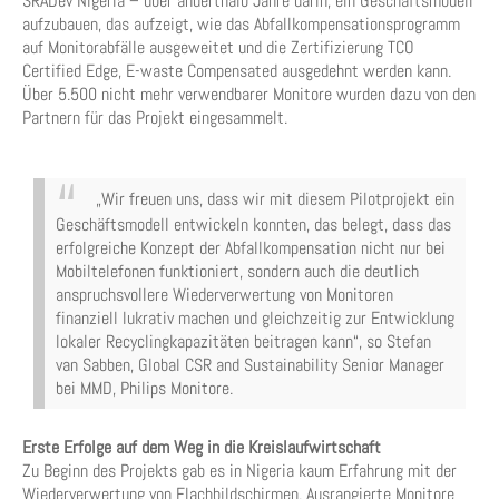
SRADev Nigeria – über anderthalb Jahre darin, ein Geschäftsmodell
aufzubauen, das aufzeigt, wie das Abfallkompensationsprogramm
auf Monitorabfälle ausgeweitet und die Zertifizierung TCO
Certified Edge, E-waste Compensated ausgedehnt werden kann.
Über 5.500 nicht mehr verwendbarer Monitore wurden dazu von den
Partnern für das Projekt eingesammelt.
„Wir freuen uns, dass wir mit diesem Pilotprojekt ein
Geschäftsmodell entwickeln konnten, das belegt, dass das
erfolgreiche Konzept der Abfallkompensation nicht nur bei
Mobiltelefonen funktioniert, sondern auch die deutlich
anspruchsvollere Wiederverwertung von Monitoren
finanziell lukrativ machen und gleichzeitig zur Entwicklung
lokaler Recyclingkapazitäten beitragen kann“, so Stefan
van Sabben, Global CSR and Sustainability Senior Manager
bei MMD, Philips Monitore.
Erste Erfolge auf dem Weg in die Kreislaufwirtschaft
Zu Beginn des Projekts gab es in Nigeria kaum Erfahrung mit der
Wiederverwertung von Flachbildschirmen. Ausrangierte Monitore