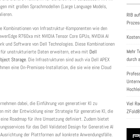
ngen mit großen Sprachmodellen (Large Language Models,
alieren.
RIB au
Prozes
te Kombinationen von Infrastruktur-Komponenten wie den
owerEdge R760xa mit NVIDIA Tensor Core GPUs, NVIDIA AI
Kosten
k und Software von Dell Technologies. Diese Kombinationen
Mehr T
für unstrukturierte Daten erweitern, etwa mit
Dell
durch 
Object Storage
. Die Infrastrukturen sind auch via Dell APEX
hmen eine On-Premises-Installation, die sie wie eine Cloud
Profes
Untern
Hochle
rnehmen dabei, die Einführung von generativer KI zu
Viel R
n mit der Entwicklung einer Strategie für generative KI, die
ZFold8
d eine Roadmap für ihre Umsetzung definiert. Zudem bietet
ngsservices für das Dell Validated Design for Generative AI
 Ausrichtung der Plattformen auf konkrete Anwendungsfälle.