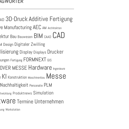
AGWÖRTER
3D-Druck
Additive Fertigung
CAD
AEC
ve Manufacturing
AM
Architekten
CAD
BIM
ektur
Bau
Bauwesen
CAAD
Digitaler Zwilling
M
Design
lisierung
Drucker
Display
Displays
FORMNEXT
sungen
Fertigung
GIS
Hardware
OVER MESSE
Ingenieure
Messe
KI
Konstruktion
O
Maschinenbau
Nachhaltigkeit
PLM
Personalie
Simulation
Produktnews
twicklung
tware
Unternehmen
Termine
tung
Workstation