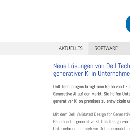
Skip
to
content
AKTUELLES
SOFTWARE
Neue Lösungen von Dell Tech
generativer KI in Unternehm
Dell Technologies bringt eine Reihe von IT-
Generative AI auf den Markt. Sie helfen Un
generativer KI on-premises zu entwickeln u
Mit dem Dell Validated Design for Generativ
Baupläne für generative KI. Das Design wu
Unternehmen, bei sich vor Ort eine modulare