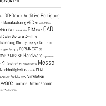
AGWÖRTER
3D-Druck
Additive Fertigung
CAD
AEC
ve Manufacturing
AM
Architekten
CAD
BIM
ektur
Bau
Bauwesen
CAAD
Digitaler Zwilling
M
Design
lisierung
Drucker
Display
Displays
FORMNEXT
sungen
Fertigung
GIS
Hardware
OVER MESSE
Ingenieure
Messe
KI
Konstruktion
O
Maschinenbau
Nachhaltigkeit
PLM
Personalie
Simulation
Produktnews
twicklung
tware
Unternehmen
Termine
tung
Workstation