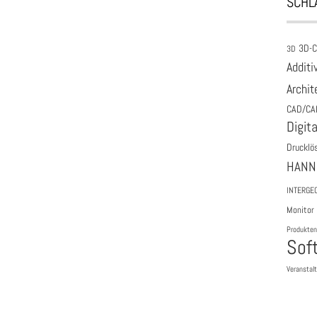
SCHL
3D-
3D
Additi
Archit
CAD/CA
Digita
Drucklö
HANN
INTERGE
Monitor
Produkten
Sof
Veranstal