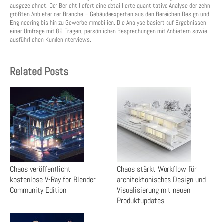
ausgezeichnet. Der Bericht liefert eine detaillierte quantitative Analyse der zehn
größten Anbieter der Branche – Gebäudeexperten aus den Bereichen Design und
Engineering bis hin zu Gewerbeimmobilien. Die Analyse basiert auf Ergebnissen
einer Umfrage mit 89 Fragen, persönlichen Besprechungen mit Anbietern sowie
ausführlichen Kundeninterviews.
Related Posts
Chaos veröffentlicht
Chaos stärkt Workflow für
kostenlose V-Ray for Blender
architektonisches Design und
Community Edition
Visualisierung mit neuen
Produktupdates