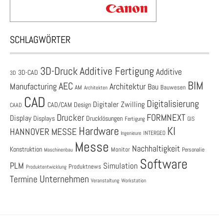
SCHLAGWÖRTER
3D-Druck
Additive Fertigung
Additive
3D-CAD
3D
BIM
AEC
Architektur
Manufacturing
Bau
AM
Bauwesen
Architekten
CAD
Digitalisierung
Digitaler Zwilling
CAD/CAM
Design
CAAD
Drucker
FORMNEXT
Display
Displays
Drucklösungen
Fertigung
GIS
Hardware
KI
HANNOVER MESSE
Ingenieure
INTERGEO
Messe
Nachhaltigkeit
Konstruktion
Monitor
Personalie
Maschinenbau
Software
PLM
Simulation
Produktnews
Produktentwicklung
Unternehmen
Termine
Veranstaltung
Workstation