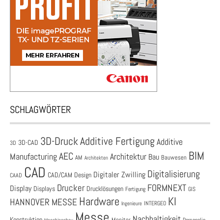
SCHLAGWÖRTER
3D-Druck
Additive Fertigung
Additive
3D-CAD
3D
BIM
AEC
Architektur
Manufacturing
Bau
AM
Bauwesen
Architekten
CAD
Digitalisierung
Digitaler Zwilling
CAD/CAM
Design
CAAD
Drucker
FORMNEXT
Display
Displays
Drucklösungen
Fertigung
GIS
Hardware
KI
HANNOVER MESSE
Ingenieure
INTERGEO
Messe
Nachhaltigkeit
Konstruktion
Monitor
Personalie