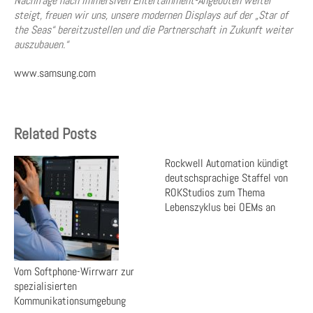
Nachfrage nach immersiven Entertainment-Angeboten weiter
steigt, freuen wir uns, unsere modernen Displays auf der „Star of
the Seas“ bereitzustellen und die Partnerschaft in Zukunft weiter
auszubauen.“
www.samsung.com
Related Posts
Rockwell Automation kündigt
deutschsprachige Staffel von
ROKStudios zum Thema
Lebenszyklus bei OEMs an
Vom Softphone-Wirrwarr zur
spezialisierten
Kommunikationsumgebung