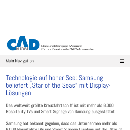
Skip
to
content
Main Navigation
Technologie auf hoher See: Samsung
beliefert „Star of the Seas“ mit Display-
Lösungen
Das weltweit größte Kreuzfahrtschiff ist mit mehr als 6.000
Hospitality TVs und Smart Signage von Samsung ausgestattet
Samsung hat bekannt gegeben, dass das Unternehmen mehr als
6.000 Hospitality TVs und Smart Signage Displays auf der „Star of