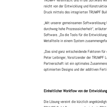
TRUMPF vereinfacht und in die Software NX
reicht von der Entwicklung und Konstruktion
Druck mittels des integrierten TRUMPF Bui
„Mit unserer gemeinsamen Softwarelösung b
durchweg hohe Prozesssicherheit“, erläute
Software. „Da die Tools für die Entwicklun
Metallteile in einem System zusammengefass
„Das sind ganz entscheidende Faktoren für d
Peter Leibinger, Vorsitzender der TRUMPF 
Partnerschaft ist ein optimales Zusammen
optimierten Designs und der additiven Ferti
Einheitlicher Workflow von der Entwicklung 
Die Lösung vereint die kürzlich angekündig