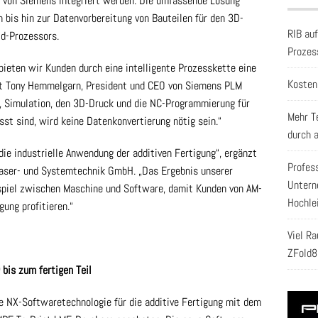
 von Siemens integriert werden. Die umfassende Lösung
 bis hin zur Datenvorbereitung von Bauteilen für den 3D-
RIB au
ld-Prozessors.
Prozes
ieten wir Kunden durch eine intelligente Prozesskette eine
Kosten
rt Tony Hemmelgarn, President und CEO von Siemens PLM
g, Simulation, den 3D-Druck und die NC-Programmierung für
Mehr T
t sind, wird keine Datenkonvertierung nötig sein.“
durch 
ie industrielle Anwendung der additiven Fertigung“, ergänzt
Profes
Laser- und Systemtechnik GmbH. „Das Ergebnis unserer
Untern
spiel zwischen Maschine und Software, damit Kunden von AM-
Hochle
gung profitieren.“
Viel R
ZFold8
bis zum fertigen Teil
te NX-Softwaretechnologie für die additive Fertigung mit dem