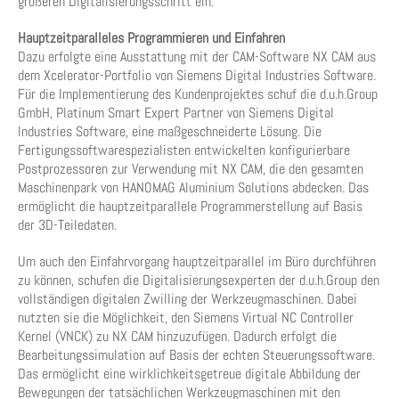
größeren Digitalisierungsschritt ein.
Hauptzeitparalleles Programmieren und Einfahren
Dazu erfolgte eine Ausstattung mit der CAM-Software NX CAM aus
dem Xcelerator-Portfolio von Siemens Digital Industries Software.
Für die Implementierung des Kundenprojektes schuf die d.u.h.Group
GmbH, Platinum Smart Expert Partner von Siemens Digital
Industries Software, eine maßgeschneiderte Lösung. Die
Fertigungssoftwarespezialisten entwickelten konfigurierbare
Postprozessoren zur Verwendung mit NX CAM, die den gesamten
Maschinenpark von HANOMAG Aluminium Solutions abdecken. Das
ermöglicht die hauptzeitparallele Programmerstellung auf Basis
der 3D-Teiledaten.
Um auch den Einfahrvorgang hauptzeitparallel im Büro durchführen
zu können, schufen die Digitalisierungsexperten der d.u.h.Group den
vollständigen digitalen Zwilling der Werkzeugmaschinen. Dabei
nutzten sie die Möglichkeit, den Siemens Virtual NC Controller
Kernel (VNCK) zu NX CAM hinzuzufügen. Dadurch erfolgt die
Bearbeitungssimulation auf Basis der echten Steuerungssoftware.
Das ermöglicht eine wirklichkeitsgetreue digitale Abbildung der
Bewegungen der tatsächlichen Werkzeugmaschinen mit den