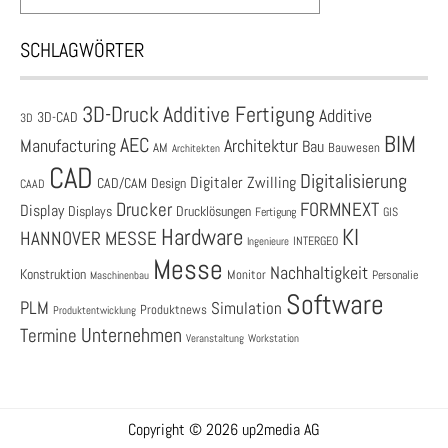
SCHLAGWÖRTER
3D-Druck
Additive Fertigung
Additive
3D-CAD
3D
BIM
AEC
Architektur
Manufacturing
Bau
AM
Bauwesen
Architekten
CAD
Digitalisierung
Digitaler Zwilling
CAD/CAM
Design
CAAD
Drucker
FORMNEXT
Display
Displays
Drucklösungen
Fertigung
GIS
Hardware
KI
HANNOVER MESSE
Ingenieure
INTERGEO
Messe
Nachhaltigkeit
Konstruktion
Monitor
Personalie
Maschinenbau
Software
PLM
Simulation
Produktnews
Produktentwicklung
Unternehmen
Termine
Veranstaltung
Workstation
Copyright © 2026 up2media AG