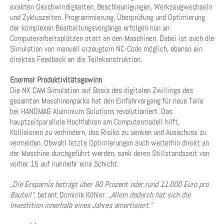
exakten Geschwindigkeiten, Beschleunigungen, Werkzeugwechseln
und Zykluszeiten. Programmierung, Überprüfung und Optimierung
der komplexen Bearbeitungsvorgänge erfolgen nun an
Computerarbeitsplätzen statt an den Maschinen. Dabei ist auch die
Simulation von manuell erzeugtem NC-Code möglich, ebenso ein
direktes Feedback an die Teilekonstruktion.
Enormer Produktivitätsgewinn
Die NX CAM Simulation auf Basis des digitalen Zwillings des
gesamten Maschinenparks hat den Einfahrvorgang für neue Teile
bei HANOMAG Aluminium Solutions revolutioniert. Das
hauptzeitparallele Hochfahren am Computermodell hilft,
Kollisionen zu verhindern, das Risiko zu senken und Ausschuss zu
vermeiden. Obwohl letzte Optimierungen auch weiterhin direkt an
der Maschine durchgeführt werden, sank deren Stillstandszeit von
vorher 15 auf nunmehr eine Schicht.
„Die Ersparnis beträgt über 90 Prozent oder rund 11.000 Euro pro
Bauteil“
, betont Dominik Köhler.
„Allein dadurch hat sich die
Investition innerhalb eines Jahres amortisiert.“