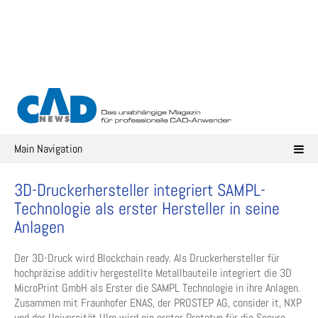
Skip
to
content
Main Navigation
3D-Druckerhersteller integriert SAMPL-
Technologie als erster Hersteller in seine
Anlagen
Der 3D-Druck wird Blockchain ready. Als Druckerhersteller für
hochpräzise additiv hergestellte Metallbauteile integriert die 3D
MicroPrint GmbH als Erster die SAMPL Technologie in ihre Anlagen.
Zusammen mit Fraunhofer ENAS, der PROSTEP AG, consider it, NXP
und der Universität Ulm wird ein erster Prototyp für die Secure