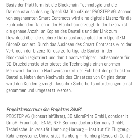
Basis der Plattform ist die Blockchain-Technologie und die
Datenaustauschlösung OpenDXM GlobalX der PROSTEP AG. Anhand
von sogenannten Smart Contracts wird eine digitale Lizenz für die
zu druckenden Daten in der Blockchain erzeugt. In der Lizenz ist
die genaue Anzahl an Kopien des Bauteils und der Link zum
Download über die sichere Datenaustauschplattform OpenDXM
GlobalX codiert. Durch das Auslösen des Smart Contracts wird der
Verbrauch der Lizenz für das zu fertigende Bauteil in der
Blockchain registriert und damit nachverfolgbar. Insbesondere für
3D-Druckdienstleister bietet die Technologie einen enormen
Mehrwert durch die Nachweisbarkeit der Echtheit der gedruckten
Bauteile. Neben dem Nachweis des Einsatzes von Originaldaten
wird den Kunden gezeigt, dass ihre Sicherheitsanforderungen ernst
genommen und umgesetzt werden.
Projektkonsortium des Projektes SAMPL
PROSTEP AG (Konsortialführer), 3D MicroPrint GmbH, consider it
GmbH, Fraunhofer ENAS, NXP Semiconductors Germany GmbH,
Technische Universität Hamburg-Harburg – Institut für Flugzeug-
Kabinensysteme, Universität Hamburg – Hamburg Research Center