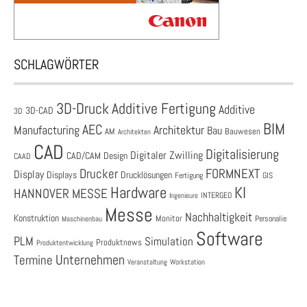
SCHLAGWÖRTER
3D-Druck
Additive Fertigung
Additive
3D-CAD
3D
BIM
AEC
Architektur
Manufacturing
Bau
AM
Bauwesen
Architekten
CAD
Digitalisierung
Digitaler Zwilling
CAD/CAM
Design
CAAD
Drucker
FORMNEXT
Display
Displays
Drucklösungen
Fertigung
GIS
Hardware
KI
HANNOVER MESSE
Ingenieure
INTERGEO
Messe
Nachhaltigkeit
Konstruktion
Monitor
Personalie
Maschinenbau
Software
PLM
Simulation
Produktnews
Produktentwicklung
Unternehmen
Termine
Veranstaltung
Workstation