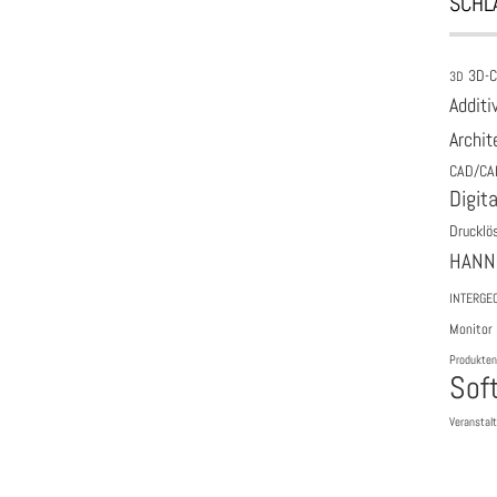
SCHL
3D-
3D
Additi
Archit
CAD/CA
Digita
Drucklö
HANN
INTERGE
Monitor
Produkten
Sof
Veranstal