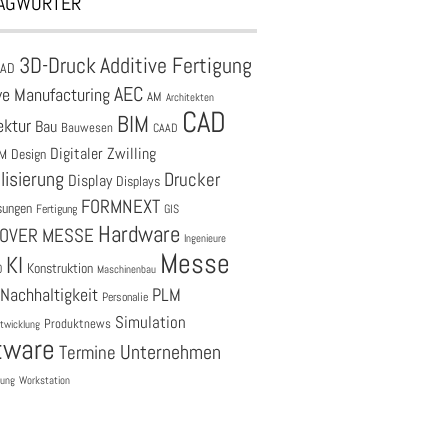
AGWÖRTER
3D-Druck
Additive Fertigung
CAD
AEC
ve Manufacturing
AM
Architekten
CAD
BIM
ektur
Bau
Bauwesen
CAAD
Digitaler Zwilling
M
Design
lisierung
Drucker
Display
Displays
FORMNEXT
sungen
Fertigung
GIS
Hardware
OVER MESSE
Ingenieure
Messe
KI
Konstruktion
O
Maschinenbau
Nachhaltigkeit
PLM
Personalie
Simulation
Produktnews
twicklung
tware
Unternehmen
Termine
tung
Workstation