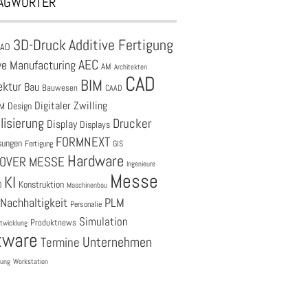
AGWÖRTER
3D-Druck
Additive Fertigung
CAD
AEC
ve Manufacturing
AM
Architekten
CAD
BIM
ektur
Bau
Bauwesen
CAAD
Digitaler Zwilling
M
Design
lisierung
Drucker
Display
Displays
FORMNEXT
sungen
Fertigung
GIS
Hardware
OVER MESSE
Ingenieure
Messe
KI
Konstruktion
O
Maschinenbau
Nachhaltigkeit
PLM
Personalie
Simulation
Produktnews
twicklung
tware
Unternehmen
Termine
tung
Workstation