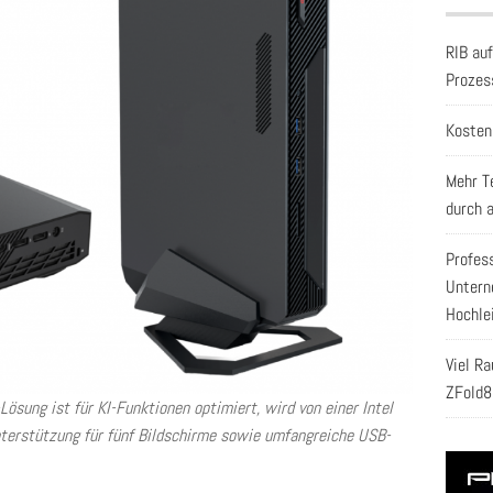
RIB au
Prozes
Kosten
Mehr T
durch 
Profes
Untern
Hochle
Viel R
ZFold8
ösung ist für KI-Funktionen optimiert, wird von einer Intel
nterstützung für fünf Bildschirme sowie umfangreiche USB-