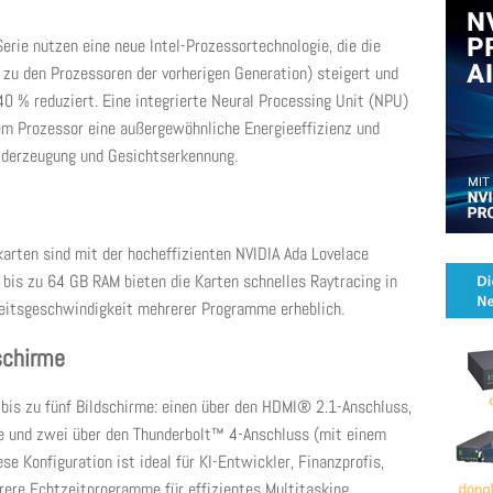
erie nutzen eine neue Intel-Prozessortechnologie, die die
 zu den Prozessoren der vorherigen Generation) steigert und
40 % reduziert. Eine integrierte Neural Processing Unit (NPU)
em Prozessor eine außergewöhnliche Energieeffizienz und
ilderzeugung und Gesichtserkennung.
arten sind mit der hocheffizienten NVIDIA Ada Lovelace
 bis zu 64 GB RAM bieten die Karten schnelles Raytracing in
beitsgeschwindigkeit mehrerer Programme erheblich.
schirme
is zu fünf Bildschirme: einen über den HDMI® 2.1-Anschluss,
e und zwei über den Thunderbolt™ 4-Anschluss (mit einem
se Konfiguration ist ideal für KI-Entwickler, Finanzprofis,
rere Echtzeitprogramme für effizientes Multitasking