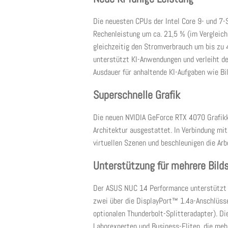
Die neuesten CPUs der Intel Core 9- und 7-S
Rechenleistung um ca. 21,5 % (im Vergleich
gleichzeitig den Stromverbrauch um bis zu 
unterstützt KI-Anwendungen und verleiht d
Ausdauer für anhaltende KI-Aufgaben wie B
Superschnelle Grafik
Die neuen NVIDIA GeForce RTX 4070 Grafikk
Architektur ausgestattet. In Verbindung mit
virtuellen Szenen und beschleunigen die Ar
Unterstützung für mehrere Bild
Der ASUS NUC 14 Performance unterstützt b
zwei über die DisplayPort™ 1.4a-Anschlüss
optionalen Thunderbolt-Splitteradapter). Die
Laborexperten und Business-Eliten, die meh