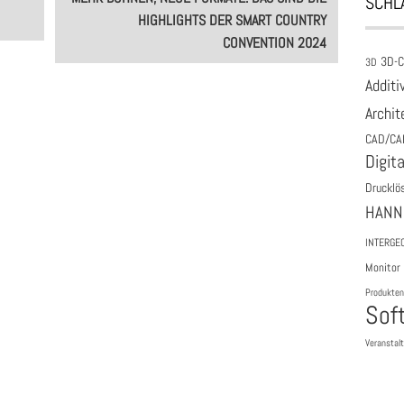
SCHL
HIGHLIGHTS DER SMART COUNTRY
CONVENTION 2024
3D-
3D
Additi
Archit
CAD/CA
Digita
Drucklö
HANN
INTERGE
Monitor
Produkten
Sof
Veranstal