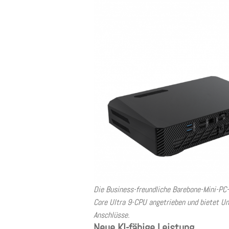
Die Business-freundliche Barebone-Mini-PC-L
Core Ultra 9-CPU angetrieben und bietet U
Anschlüsse.
Neue KI-fähige Leistung