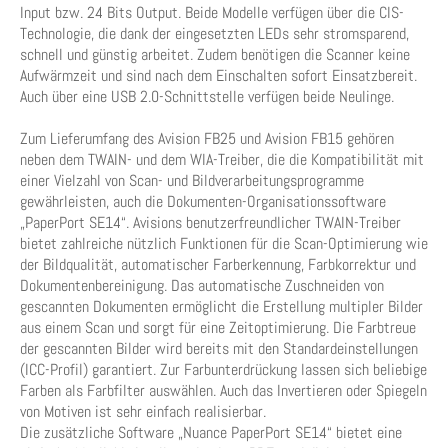
Input bzw. 24 Bits Output. Beide Modelle verfügen über die CIS-
Technologie, die dank der eingesetzten LEDs sehr stromsparend,
schnell und günstig arbeitet. Zudem benötigen die Scanner keine
Aufwärmzeit und sind nach dem Einschalten sofort Einsatzbereit.
Auch über eine USB 2.0-Schnittstelle verfügen beide Neulinge.
Zum Lieferumfang des Avision FB25 und Avision FB15 gehören
neben dem TWAIN- und dem WIA-Treiber, die die Kompatibilität mit
einer Vielzahl von Scan- und Bildverarbeitungsprogramme
gewährleisten, auch die Dokumenten-Organisationssoftware
„PaperPort SE14“. Avisions benutzerfreundlicher TWAIN-Treiber
bietet zahlreiche nützlich Funktionen für die Scan-Optimierung wie
der Bildqualität, automatischer Farberkennung, Farbkorrektur und
Dokumentenbereinigung. Das automatische Zuschneiden von
gescannten Dokumenten ermöglicht die Erstellung multipler Bilder
aus einem Scan und sorgt für eine Zeitoptimierung. Die Farbtreue
der gescannten Bilder wird bereits mit den Standardeinstellungen
(ICC-Profil) garantiert. Zur Farbunterdrückung lassen sich beliebige
Farben als Farbfilter auswählen. Auch das Invertieren oder Spiegeln
von Motiven ist sehr einfach realisierbar.
Die zusätzliche Software „Nuance PaperPort SE14“ bietet eine