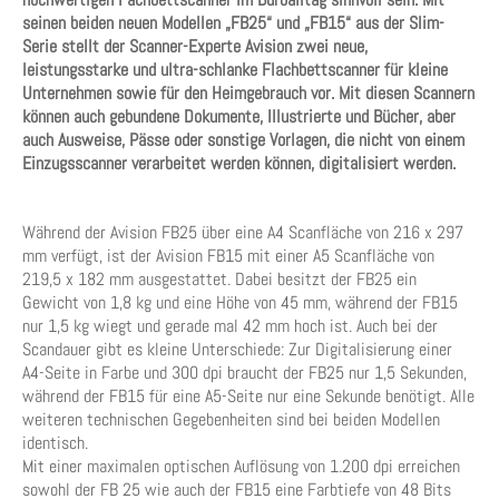
seinen beiden neuen Modellen „FB25“ und „FB15“ aus der Slim-
Serie stellt der Scanner-Experte Avision zwei neue,
leistungsstarke und ultra-schlanke Flachbettscanner für kleine
Unternehmen sowie für den Heimgebrauch vor. Mit diesen Scannern
können auch gebundene Dokumente, Illustrierte und Bücher, aber
auch Ausweise, Pässe oder sonstige Vorlagen, die nicht von einem
Einzugsscanner verarbeitet werden können, digitalisiert werden.
Während der Avision FB25 über eine A4 Scanfläche von 216 x 297
mm verfügt, ist der Avision FB15 mit einer A5 Scanfläche von
219,5 x 182 mm ausgestattet. Dabei besitzt der FB25 ein
Gewicht von 1,8 kg und eine Höhe von 45 mm, während der FB15
nur 1,5 kg wiegt und gerade mal 42 mm hoch ist. Auch bei der
Scandauer gibt es kleine Unterschiede: Zur Digitalisierung einer
A4-Seite in Farbe und 300 dpi braucht der FB25 nur 1,5 Sekunden,
während der FB15 für eine A5-Seite nur eine Sekunde benötigt. Alle
weiteren technischen Gegebenheiten sind bei beiden Modellen
identisch.
Mit einer maximalen optischen Auflösung von 1.200 dpi erreichen
sowohl der FB 25 wie auch der FB15 eine Farbtiefe von 48 Bits