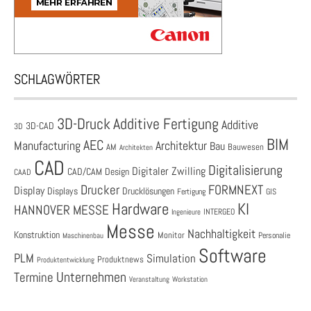
SCHLAGWÖRTER
3D-Druck
Additive Fertigung
Additive
3D-CAD
3D
BIM
AEC
Architektur
Manufacturing
Bau
AM
Bauwesen
Architekten
CAD
Digitalisierung
Digitaler Zwilling
CAD/CAM
Design
CAAD
Drucker
FORMNEXT
Display
Displays
Drucklösungen
Fertigung
GIS
Hardware
KI
HANNOVER MESSE
Ingenieure
INTERGEO
Messe
Nachhaltigkeit
Konstruktion
Monitor
Personalie
Maschinenbau
Software
PLM
Simulation
Produktnews
Produktentwicklung
Unternehmen
Termine
Veranstaltung
Workstation