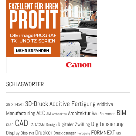
SCHLAGWÖRTER
3D-Druck
Additive Fertigung
Additive
3D-CAD
3D
BIM
AEC
Architektur
Manufacturing
Bau
AM
Bauwesen
Architekten
CAD
Digitalisierung
Digitaler Zwilling
CAD/CAM
Design
CAAD
Drucker
FORMNEXT
Display
Displays
Drucklösungen
Fertigung
GIS