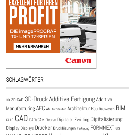
SCHLAGWÖRTER
3D-Druck
Additive Fertigung
Additive
3D-CAD
3D
BIM
AEC
Architektur
Manufacturing
Bau
AM
Bauwesen
Architekten
CAD
Digitalisierung
Digitaler Zwilling
CAD/CAM
Design
CAAD
Drucker
FORMNEXT
Display
Displays
Drucklösungen
Fertigung
GIS