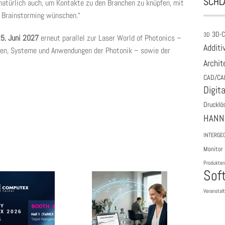
SCHL
 natürlich auch, um Kontakte zu den Branchen zu knüpfen, mit
d Brainstorming wünschen.“
3D-
3D
25. Juni 2027
erneut parallel zur Laser World of Photonics –
Additi
en, Systeme und Anwendungen der Photonik – sowie der
Archit
CAD/CA
Digita
Drucklö
HANN
INTERGE
Monitor
Produkten
Sof
Veranstal