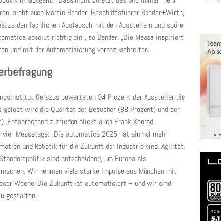
Robotik hinausgeht.“ Dass nicht zuletzt deshalb immer mehr
en, sieht auch Martin Bender, Geschäftsführer Bender+Wirth,
hätze den fachlichen Austausch mit den Ausstellern und spüre,
omatica absolut richtig bin“, so Bender. „Die Messe inspiriert
ren und mit der Automatisierung voranzuschreiten.“
erbefragung
ngsinstitut Gelszus bewerteten 94 Prozent der Aussteller die
 gelobt wird die Qualität der Besucher (88 Prozent) und der
). Entsprechend zufrieden blickt auch Frank Konrad,
e vier Messetage: „Die automatica 2025 hat einmal mehr
ation und Robotik für die Zukunft der Industrie sind. Agilität,
 Standortpolitik sind entscheidend, um Europa als
 machen. Wir nehmen viele starke Impulse aus München mit
ieser Woche: Die Zukunft ist automatisiert – und wir sind
u gestalten.“