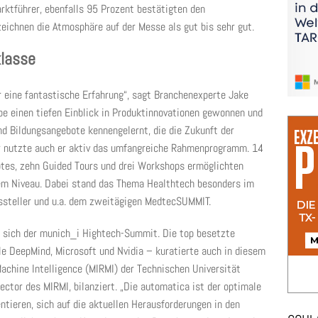
rktführer, ebenfalls 95 Prozent bestätigten den
ichnen die Atmosphäre auf der Messe als gut bis sehr gut.
lasse
 eine fantastische Erfahrung“, sagt Branchenexperte Jake
habe einen tiefen Einblick in Produktinnovationen gewonnen und
nd Bildungsangebote kennengelernt, die die Zukunft der
r nutzte auch er aktiv das umfangreiche Rahmenprogramm. 14
tes, zehn Guided Tours und drei Workshops ermöglichten
em Niveau. Dabei stand das Thema Healthtech besonders im
ssteller und u.a. dem zweitägigen MedtecSUMMIT.
e sich der munich_i Hightech-Summit. Die top besetzte
le DeepMind, Microsoft und Nvidia – kuratierte auch in diesem
Machine Intelligence (MIRMI) der Technischen Universität
ector des MIRMI, bilanziert. „Die automatica ist der optimale
entieren, sich auf die aktuellen Herausforderungen in den