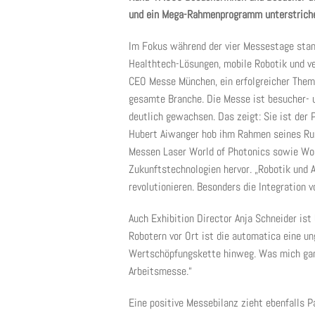
und ein Mega-Rahmenprogramm unterstriche
Im Fokus während der vier Messestage stan
Healthtech-Lösungen, mobile Robotik und ver
CEO Messe München, ein erfolgreicher Them
gesamte Branche. Die Messe ist besucher- 
deutlich gewachsen. Das zeigt: Sie ist der 
Hubert Aiwanger hob ihm Rahmen seines Run
Messen Laser World of Photonics sowie Wor
Zukunftstechnologien hervor. „Robotik und
revolutionieren. Besonders die Integration v
Auch Exhibition Director Anja Schneider ist
Robotern vor Ort ist die automatica eine u
Wertschöpfungskette hinweg. Was mich ganz
Arbeitsmesse.“
Eine positive Messebilanz zieht ebenfalls 