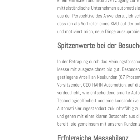
einen einfachen und intuitiven Zugang zur 
mittelständische Unternehmen automatisier
aus der Perspektive des Anwenders. „Ich sc
dass ich als Vertreter eines KMU auf der aut
und motiviert mich, neue Dinge auszuprobie
Spitzenwerte bei der Besuch
In der Befragung durch das Meinungsforschu
Messe mit ausgezeichnet bis gut. Besonders
gestiegene Anteil an Neukunden (87 Prozent
Vorsitzender, CEO HAHN Automation, auf di
verdeutlicht, wie entscheidend smarte Autom
Technologieoffenheit und eine konstruktive
Automatisierungsstandort zukunftsfähig zu
und gehen mit einer klaren Botschaft aus d
bereit, sie gemeinsam mit unseren Kunden z
Erfolgreiche Messebilanz