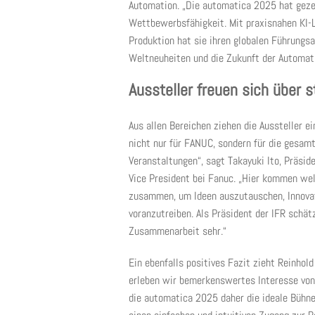
Automation. „Die automatica 2025 hat gezei
Wettbewerbsfähigkeit. Mit praxisnahen KI-L
Produktion hat sie ihren globalen Führungsa
Weltneuheiten und die Zukunft der Automat
Aussteller freuen sich über 
Aus allen Bereichen ziehen die Aussteller e
nicht nur für FANUC, sondern für die gesam
Veranstaltungen“, sagt Takayuki Ito, Präsid
Vice President bei Fanuc. „Hier kommen w
zusammen, um Ideen auszutauschen, Innovat
voranzutreiben. Als Präsident der IFR schät
Zusammenarbeit sehr.“
Ein ebenfalls positives Fazit zieht Reinhol
erleben wir bemerkenswertes Interesse von 
die automatica 2025 daher die ideale Bühne