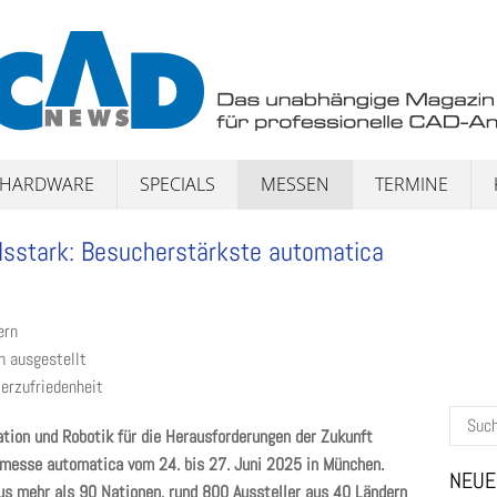
HARDWARE
SPECIALS
MESSEN
TERMINE
pulsstark: Besucherstärkste automatica
ern
n ausgestellt
erzufriedenheit
Suchen
tion und Robotik für die Herausforderungen der Zukunft
nach:
itmesse automatica vom 24. bis 27. Juni 2025 in München.
NEUE
s mehr als 90 Nationen, rund 800 Aussteller aus 40 Ländern