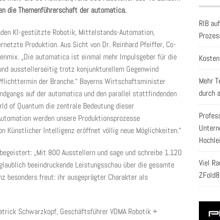
n die Themenführerschaft der automatica.
RIB au
den KI-gestützte Robotik, Mittelstands-Automation,
Prozes
netzte Produktion. Aus Sicht von Dr. Reinhard Pfeiffer, Co-
enmix. „Die automatica ist einmal mehr Impulsgeber für die
Kosten
und ausstellerseitig trotz konjunkturellem Gegenwind
Mehr T
Pflichttermin der Branche.“ Bayerns Wirtschaftsminister
durch 
dgangs auf der automatica und den parallel stattfindenden
ld of Quantum die zentrale Bedeutung dieser
Profes
 Automation werden unsere Produktionsprozesse
Untern
on Künstlicher Intelligenz eröffnet völlig neue Möglichkeiten.“
Hochle
 begeistert: „Mit 800 Ausstellern und sage und schreibe 1.120
Viel R
nglaublich beeindruckende Leistungsschau über die gesamte
ZFold8
 besonders freut: ihr ausgeprägter Charakter als
Patrick Schwarzkopf, Geschäftsführer VDMA Robotik +