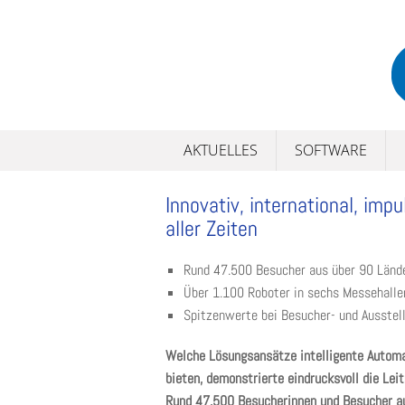
Skip
to
content
AKTUELLES
SOFTWARE
Innovativ, international, im
aller Zeiten
Rund 47.500 Besucher aus über 90 Länd
Über 1.100 Roboter in sechs Messehalle
Spitzenwerte bei Besucher- und Ausstell
Welche Lösungsansätze intelligente Automa
bieten, demonstrierte eindrucksvoll die Le
Rund 47.500 Besucherinnen und Besucher au