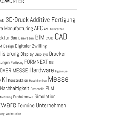
AGWÖRTER
3D-Druck
Additive Fertigung
CAD
AEC
ve Manufacturing
AM
Architekten
CAD
BIM
ektur
Bau
Bauwesen
CAAD
Digitaler Zwilling
M
Design
lisierung
Drucker
Display
Displays
FORMNEXT
sungen
Fertigung
GIS
Hardware
OVER MESSE
Ingenieure
Messe
KI
Konstruktion
O
Maschinenbau
Nachhaltigkeit
PLM
Personalie
Simulation
Produktnews
twicklung
tware
Unternehmen
Termine
tung
Workstation