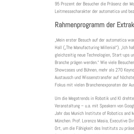
95 Prozent der Besucher die Präsenz der Ma
Leitmessecharakter der automatica und beze
Rahmenprogramm der Extrak
„Mein erster Besuch auf der automatica war
Hall („The Manufacturing Millenial“). „Ich 
gleichzeitig neue Technologien, Start-ups u
Branche prägen werden.“ Wie viele Besuche
Showcases und Bühnen, mehr als 270 Keyno
Austausch und Wissenstransfer auf höchst
Fokus mit vielen Branchenexponaten der Au
Um die Megatrends in Robotik und KI dreht
Veranstaltung – u.a. mit Speakern von Goog
Jahr das Munich Institute of Robotics and 
München. Prof. Lorenzo Masia, Executive Dir
Ort, um die Fähigkeit des Instituts zu präs