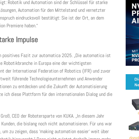
gt: Robotik und Automation sind der Schlüssel für starke
ösungen, Automation für den Mittelstand und vernetzter
nspruch eindrucksvoll bestätigt: Sie ist der Ort, an dem
ion Premiere haben.“
starke Impulse
in positives Fazit zur automatica 2025. „Die automatica ist
te Robotikbranche in Europa eine der wichtigsten
ent der International Federation of Robotics (IFR) und zuvor
eltweit führende Technologieunternehmen und Anwender
ionen zu entdecken und die Zukunft der Automatisierung
ze ich diese Plattform für den internationalen Dialog und die
d Groß, CEO der Robotersparte von KUKA. „In diesem Jahr
Kunden, die bislang noch nicht automatisieren. Für uns war
, um zu zeigen, dass ‘making automation easier‘ weit über