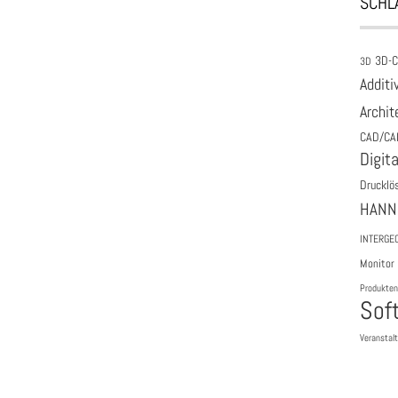
SCHL
3D-
3D
Additi
Archit
CAD/CA
Digita
Drucklö
HANN
INTERGE
Monitor
Produkten
Sof
Veranstal