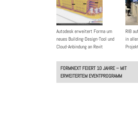
Autodesk erweitert Forma um
RIB au
neues Building-Design-Tool und
in all
Cloud-Anbindung an Revit
Projek
Post
FORMNEXT FEIERT 10 JAHRE – MIT
navigation
ERWEITERTEM EVENTPROGRAMM