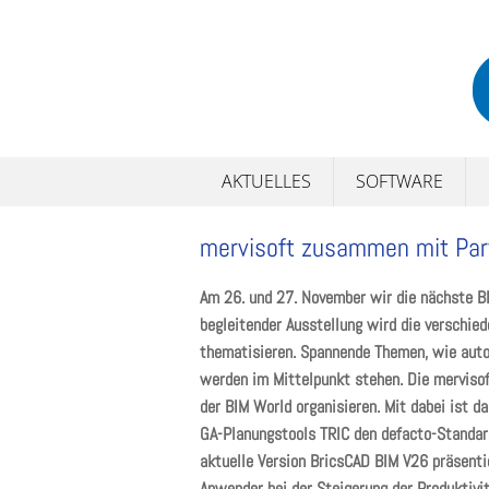
Skip
to
content
AKTUELLES
SOFTWARE
mervisoft zusammen mit Part
Am 26. und 27. November wir die nächste B
begleitender Ausstellung wird die verschi
thematisieren. Spannende Themen, wie aut
werden im Mittelpunkt stehen. Die merviso
der BIM World organisieren. Mit dabei ist 
GA-Planungstools TRIC den defacto-Standard
aktuelle Version BricsCAD BIM V26 präsentie
Anwender bei der Steigerung der Produktivi