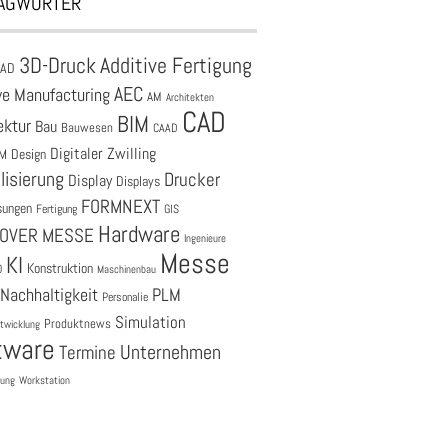
AGWÖRTER
3D-Druck
Additive Fertigung
CAD
AEC
ve Manufacturing
AM
Architekten
CAD
BIM
ektur
Bau
Bauwesen
CAAD
Digitaler Zwilling
M
Design
lisierung
Drucker
Display
Displays
FORMNEXT
sungen
Fertigung
GIS
Hardware
OVER MESSE
Ingenieure
Messe
KI
Konstruktion
O
Maschinenbau
Nachhaltigkeit
PLM
Personalie
Simulation
Produktnews
twicklung
tware
Unternehmen
Termine
tung
Workstation