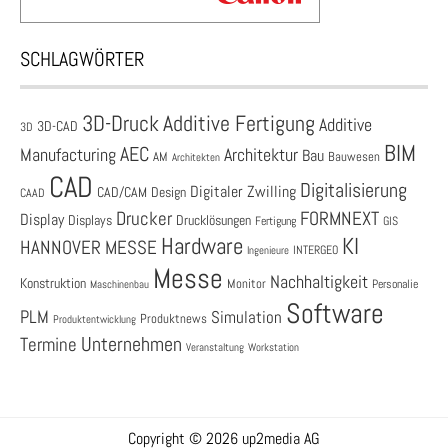
SCHLAGWÖRTER
3D-Druck
Additive Fertigung
Additive
3D-CAD
3D
BIM
AEC
Architektur
Manufacturing
Bau
AM
Bauwesen
Architekten
CAD
Digitalisierung
Digitaler Zwilling
CAD/CAM
Design
CAAD
Drucker
FORMNEXT
Display
Displays
Drucklösungen
Fertigung
GIS
Hardware
KI
HANNOVER MESSE
Ingenieure
INTERGEO
Messe
Nachhaltigkeit
Konstruktion
Monitor
Personalie
Maschinenbau
Software
PLM
Simulation
Produktnews
Produktentwicklung
Unternehmen
Termine
Veranstaltung
Workstation
Copyright © 2026 up2media AG