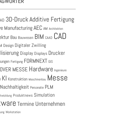
AGWÖRTER
3D-Druck
Additive Fertigung
CAD
AEC
ve Manufacturing
AM
Architekten
CAD
BIM
ektur
Bau
Bauwesen
CAAD
Digitaler Zwilling
M
Design
lisierung
Drucker
Display
Displays
FORMNEXT
sungen
Fertigung
GIS
Hardware
OVER MESSE
Ingenieure
Messe
KI
Konstruktion
O
Maschinenbau
Nachhaltigkeit
PLM
Personalie
Simulation
Produktnews
twicklung
tware
Unternehmen
Termine
tung
Workstation