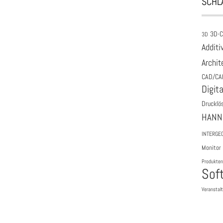
SCHL
3D-
3D
Additi
Archit
CAD/CA
Digita
Drucklö
HANN
INTERGE
Monitor
Produkten
Sof
Veranstal