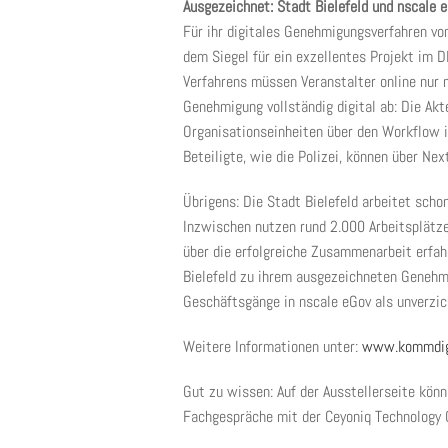
Ausgezeichnet: Stadt Bielefeld und nscale 
Für ihr digitales Genehmigungsverfahren vo
dem Siegel für ein exzellentes Projekt im 
Verfahrens müssen Veranstalter online nur 
Genehmigung vollständig digital ab: Die Akt
Organisationseinheiten über den Workflow i
Beteiligte, wie die Polizei, können über N
Übrigens: Die Stadt Bielefeld arbeitet scho
Inzwischen nutzen rund 2.000 Arbeitsplätze
über die erfolgreiche Zusammenarbeit erfa
Bielefeld zu ihrem ausgezeichneten Genehm
Geschäftsgänge in nscale eGov als unverzic
Weitere Informationen unter:
www.kommdigi
Gut zu wissen: Auf der Ausstellerseite kön
Fachgespräche mit der Ceyoniq Technology 