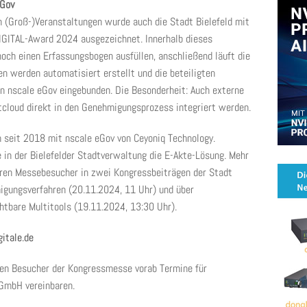
eGov
n (Groß-)Veranstaltungen wurde auch die Stadt Bielefeld mit
DIGITAL-Award 2024 ausgezeichnet. Innerhalb dieses
noch einen Erfassungsbogen ausfüllen, anschließend läuft die
en werden automatisiert erstellt und die beteiligten
n nscale eGov eingebunden. Die Besonderheit: Auch externe
extcloud direkt in den Genehmigungsprozess integriert werden.
n seit 2018 mit nscale eGov von Ceyoniq Technology.
 in der Bielefelder Stadtverwaltung die E-Akte-Lösung. Mehr
hren Messebesucher in zwei Kongressbeiträgen der Stadt
igungsverfahren (20.11.2024, 11 Uhr) und über
htbare Multitools (19.11.2024, 13:30 Uhr).
tale.de
nen Besucher der Kongressmesse vorab Termine für
GmbH vereinbaren.