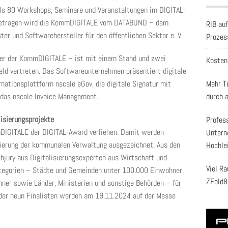
ls 80 Workshops, Seminare und Veranstaltungen im DIGITAL-
 Getragen wird die KommDIGITALE vom DATABUND – dem
RIB au
ter und Softwarehersteller für den öffentlichen Sektor e. V.
Prozes
ner der KommDIGITALE – ist mit einem Stand und zwei
Kosten
feld vertreten. Das Softwareunternehmen präsentiert digitale
mationsplattform nscale eGov, die digitale Signatur mit
Mehr T
 das nscale Invoice Management.
durch 
isierungsprojekte
Profes
DIGITALE der DIGITAL-Award verliehen. Damit werden
Untern
isierung der kommunalen Verwaltung ausgezeichnet. Aus den
Hochle
chjury aus Digitalisierungsexperten aus Wirtschaft und
Viel R
ategorien – Städte und Gemeinden unter 100.000 Einwohner,
ZFold8
er sowie Länder, Ministerien und sonstige Behörden – für
 der neun Finalisten werden am 19.11.2024 auf der Messe