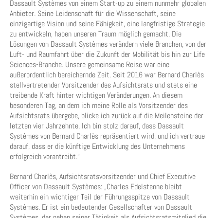
Dassault Systèmes von einem Start-up zu einem nunmehr globalen
Anbieter. Seine Leidenschaft für die Wissenschaft, seine
einzigartige Vision und seine Fähigkeit, eine langfristige Strategie
zu entwickeln, haben unseren Traum möglich gemacht. Die
Lösungen von Dassault Systèmes verändern viele Branchen, von der
Luft- und Raumfahrt über die Zukunft der Mobilität bis hin zur Life
Sciences-Branche. Unsere gemeinsame Reise war eine
außerordentlich bereichernde Zeit. Seit 2016 war Bernard Charlès
stellvertretender Vorsitzender des Aufsichtsrats und stets eine
treibende Kraft hinter wichtigen Veränderungen. An diesem
besonderen Tag, an dem ich meine Rolle als Vorsitzender des
Aufsichtsrats übergebe, blicke ich zurück auf die Meilensteine der
letzten vier Jahrzehnte. Ich bin stolz darauf, dass Dassault
Systèmes von Bernard Charlès repräsentiert wird, und ich vertraue
darauf, dass er die künftige Entwicklung des Unternehmens
erfolgreich vorantreibt.“
Bernard Charlès, Aufsichtsratsvorsitzender und Chief Executive
Officer von Dassault Systèmes: „Charles Edelstenne bleibt
weiterhin ein wichtiger Teil der Führungsspitze von Dassault
Systèmes. Er ist ein bedeutender Gesellschafter von Dassault
Systèmes, der neben seiner Tätigkeit als Aufsichtsratsmitglied die