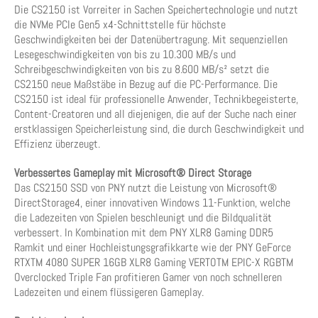
Die CS2150 ist Vorreiter in Sachen Speichertechnologie und nutzt
die NVMe PCIe Gen5 x4-Schnittstelle für höchste
Geschwindigkeiten bei der Datenübertragung. Mit sequenziellen
Lesegeschwindigkeiten von bis zu 10.300 MB/s und
Schreibgeschwindigkeiten von bis zu 8.600 MB/s² setzt die
CS2150 neue Maßstäbe in Bezug auf die PC-Performance. Die
CS2150 ist ideal für professionelle Anwender, Technikbegeisterte,
Content-Creatoren und all diejenigen, die auf der Suche nach einer
erstklassigen Speicherleistung sind, die durch Geschwindigkeit und
Effizienz überzeugt.
Verbessertes Gameplay mit Microsoft® Direct Storage
Das CS2150 SSD von PNY nutzt die Leistung von Microsoft®
DirectStorage4, einer innovativen Windows 11-Funktion, welche
die Ladezeiten von Spielen beschleunigt und die Bildqualität
verbessert. In Kombination mit dem PNY XLR8 Gaming DDR5
Ramkit und einer Hochleistungsgrafikkarte wie der PNY GeForce
RTXTM 4080 SUPER 16GB XLR8 Gaming VERTOTM EPIC-X RGBTM
Overclocked Triple Fan profitieren Gamer von noch schnelleren
Ladezeiten und einem flüssigeren Gameplay.