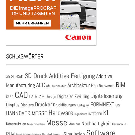
SCHLAGWÖRTER
3D-Druck
Additive Fertigung
Additive
3D-CAD
3D
BIM
AEC
Architektur
Manufacturing
Bau
AM
Bauwesen
Architekten
CAD
Digitalisierung
Digitaler Zwilling
CAD/CAM
Design
CAAD
Drucker
FORMNEXT
Display
Displays
Drucklösungen
Fertigung
GIS
Hardware
KI
HANNOVER MESSE
Ingenieure
INTERGEO
Messe
Nachhaltigkeit
Konstruktion
Monitor
Personalie
Maschinenbau
Software
PLM
Simulation
Produktnews
Produktentwicklung