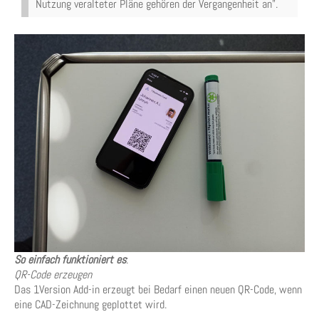
Nutzung veralteter Pläne gehören der Vergangenheit an”.
So einfach funktioniert es
:
QR-Code erzeugen
Das 1Version Add-in erzeugt bei Bedarf einen neuen QR-Code, wenn
eine CAD-Zeichnung geplottet wird.