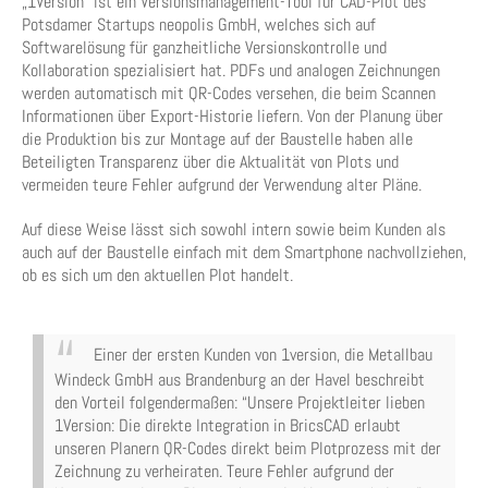
„1Version“ ist ein Versionsmanagement-Tool für CAD-Plot des
Potsdamer Startups neopolis GmbH, welches sich auf
Softwarelösung für ganzheitliche Versionskontrolle und
Kollaboration spezialisiert hat. PDFs und analogen Zeichnungen
werden automatisch mit QR-Codes versehen, die beim Scannen
Informationen über Export-Historie liefern. Von der Planung über
die Produktion bis zur Montage auf der Baustelle haben alle
Beteiligten Transparenz über die Aktualität von Plots und
vermeiden teure Fehler aufgrund der Verwendung alter Pläne.
Auf diese Weise lässt sich sowohl intern sowie beim Kunden als
auch auf der Baustelle einfach mit dem Smartphone nachvollziehen,
ob es sich um den aktuellen Plot handelt.
Einer der ersten Kunden von 1version, die Metallbau
Windeck GmbH aus Brandenburg an der Havel beschreibt
den Vorteil folgendermaßen: “Unsere Projektleiter lieben
1Version: Die direkte Integration in BricsCAD erlaubt
unseren Planern QR-Codes direkt beim Plotprozess mit der
Zeichnung zu verheiraten. Teure Fehler aufgrund der