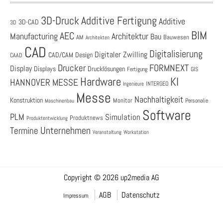
3D-Druck
Additive Fertigung
Additive
3D-CAD
3D
BIM
AEC
Architektur
Manufacturing
Bau
AM
Bauwesen
Architekten
CAD
Digitalisierung
Digitaler Zwilling
CAD/CAM
Design
CAAD
Drucker
FORMNEXT
Display
Displays
Drucklösungen
Fertigung
GIS
Hardware
KI
HANNOVER MESSE
Ingenieure
INTERGEO
Messe
Nachhaltigkeit
Konstruktion
Monitor
Personalie
Maschinenbau
Software
PLM
Simulation
Produktnews
Produktentwicklung
Unternehmen
Termine
Veranstaltung
Workstation
Copyright © 2026 up2media AG
AGB
Datenschutz
Impressum