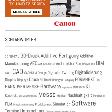
SCHLAGWÖRTER
3D-Druck
Additive Fertigung
Additive
3D-CAD
3D
BIM
AEC
Architektur
Manufacturing
Bau
AM
Bauwesen
Architekten
CAD
Digitalisierung
Digitaler Zwilling
CAD/CAM
Design
CAAD
Drucker
FORMNEXT
Display
Displays
Drucklösungen
Fertigung
GIS
Hardware
KI
HANNOVER MESSE
Ingenieure
INTERGEO
Messe
Nachhaltigkeit
Konstruktion
Monitor
Personalie
Maschinenbau
Software
PLM
Simulation
Produktnews
Produktentwicklung
Unternehmen
Termine
Veranstaltung
Workstation