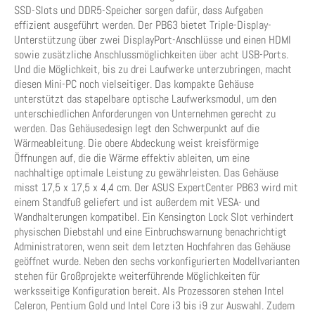
SSD-Slots und DDR5-Speicher sorgen dafür, dass Aufgaben
effizient ausgeführt werden. Der PB63 bietet Triple-Display-
Unterstützung über zwei DisplayPort-Anschlüsse und einen HDMI
sowie zusätzliche Anschlussmöglichkeiten über acht USB-Ports.
Und die Möglichkeit, bis zu drei Laufwerke unterzubringen, macht
diesen Mini-PC noch vielseitiger. Das kompakte Gehäuse
unterstützt das stapelbare optische Laufwerksmodul, um den
unterschiedlichen Anforderungen von Unternehmen gerecht zu
werden. Das Gehäusedesign legt den Schwerpunkt auf die
Wärmeableitung. Die obere Abdeckung weist kreisförmige
Öffnungen auf, die die Wärme effektiv ableiten, um eine
nachhaltige optimale Leistung zu gewährleisten. Das Gehäuse
misst 17,5 x 17,5 x 4,4 cm. Der ASUS ExpertCenter PB63 wird mit
einem Standfuß geliefert und ist außerdem mit VESA- und
Wandhalterungen kompatibel. Ein Kensington Lock Slot verhindert
physischen Diebstahl und eine Einbruchswarnung benachrichtigt
Administratoren, wenn seit dem letzten Hochfahren das Gehäuse
geöffnet wurde. Neben den sechs vorkonfigurierten Modellvarianten
stehen für Großprojekte weiterführende Möglichkeiten für
werksseitige Konfiguration bereit. Als Prozessoren stehen Intel
Celeron, Pentium Gold und Intel Core i3 bis i9 zur Auswahl. Zudem