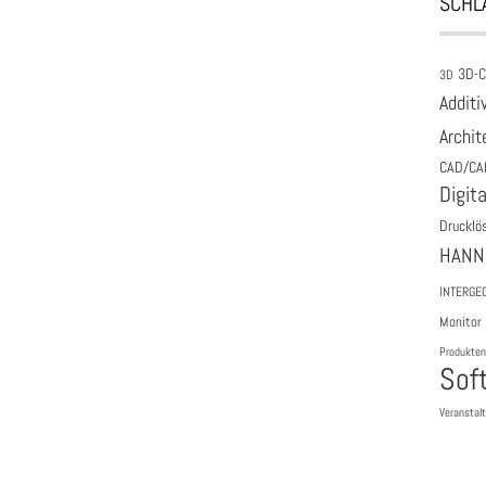
SCHL
3D-
3D
Additi
Archit
CAD/CA
Digita
Drucklö
HANN
INTERGE
Monitor
Produkten
Sof
Veranstal