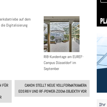
rksbetriebe auf dem
 die Digitalisierung
RIB-Kundentage am EUREF-
Campus Düsseldorf im
September
N FÜR
CANON STELLT NEUE VOLLFORMATKAMERA
EOS R6 V UND RF‑POWER‑ZOOM‑OBJEKTIV VOR
R