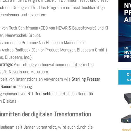
ni 2026 in den Design Offices Köln Dominium statt und bietet
ch und Dialog vor Ort. Das Programm umfasst hochkarätige
chenkenner und -experten:
 von Ruth Schiffmann (CEO von NEVARIS Bausoftware) und KI-
cer, Nemetschek Group).
os zum neuen Premium-Abo Bluebeam Max und zur
ten Andrea Radlbeck (Senior Product Manager, Bluebeam GmbH)
s, Bluebeam, Inc.).
orträge:
Vorstellung von Innovationen und integrierten
soft, Nevaris und Metaroom.
arbeit von internationalen Anwendern wie
Sterling Presser
 Bauunternehmung
.
 gesponsert von
NTI Deutschland
, bietet den Raum für
n Diskurs.
inmitten der digitalen Transformation
luebeam seit Jahren vorantreibt, wird auch durch die