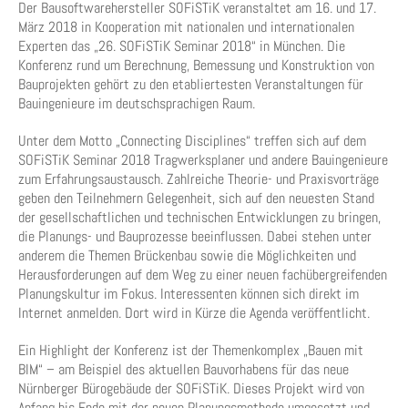
Der Bausoftwarehersteller SOFiSTiK veranstaltet am 16. und 17.
März 2018 in Kooperation mit nationalen und internationalen
Experten das „26. SOFiSTiK Seminar 2018“ in München. Die
Konferenz rund um Berechnung, Bemessung und Konstruktion von
Bauprojekten gehört zu den etabliertesten Veranstaltungen für
Bauingenieure im deutschsprachigen Raum.
Unter dem Motto „Connecting Disciplines“ treffen sich auf dem
SOFiSTiK Seminar 2018 Tragwerksplaner und andere Bauingenieure
zum Erfahrungsaustausch. Zahlreiche Theorie- und Praxisvorträge
geben den Teilnehmern Gelegenheit, sich auf den neuesten Stand
der gesellschaftlichen und technischen Entwicklungen zu bringen,
die Planungs- und Bauprozesse beeinflussen. Dabei stehen unter
anderem die Themen Brückenbau sowie die Möglichkeiten und
Herausforderungen auf dem Weg zu einer neuen fachübergreifenden
Planungskultur im Fokus. Interessenten können sich direkt im
Internet anmelden. Dort wird in Kürze die Agenda veröffentlicht.
Ein Highlight der Konferenz ist der Themenkomplex „Bauen mit
BIM“ – am Beispiel des aktuellen Bauvorhabens für das neue
Nürnberger Bürogebäude der SOFiSTiK. Dieses Projekt wird von
Anfang bis Ende mit der neuen Planungsmethode umgesetzt und