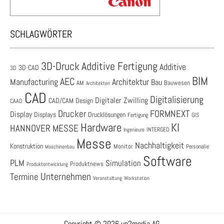
SCHLAGWÖRTER
3D-Druck
Additive Fertigung
Additive
3D-CAD
3D
BIM
AEC
Architektur
Manufacturing
Bau
AM
Bauwesen
Architekten
CAD
Digitalisierung
Digitaler Zwilling
CAD/CAM
Design
CAAD
Drucker
FORMNEXT
Display
Displays
Drucklösungen
Fertigung
GIS
Hardware
KI
HANNOVER MESSE
Ingenieure
INTERGEO
Messe
Nachhaltigkeit
Konstruktion
Monitor
Personalie
Maschinenbau
Software
PLM
Simulation
Produktnews
Produktentwicklung
Unternehmen
Termine
Veranstaltung
Workstation
Copyright © 2026 up2media AG