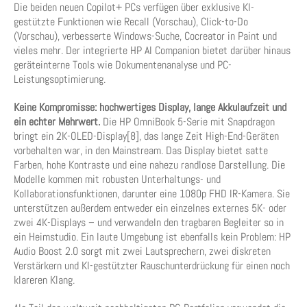
Die beiden neuen Copilot+ PCs verfügen über exklusive KI-
gestützte Funktionen wie Recall (Vorschau), Click-to-Do
(Vorschau), verbesserte Windows-Suche, Cocreator in Paint und
vieles mehr. Der integrierte HP AI Companion bietet darüber hinaus
geräteinterne Tools wie Dokumentenanalyse und PC-
Leistungsoptimierung.
Keine Kompromisse: hochwertiges Display, lange Akkulaufzeit und
ein echter Mehrwert.
Die HP OmniBook 5-Serie mit Snapdragon
bringt ein 2K-OLED-Display[8], das lange Zeit High-End-Geräten
vorbehalten war, in den Mainstream. Das Display bietet satte
Farben, hohe Kontraste und eine nahezu randlose Darstellung. Die
Modelle kommen mit robusten Unterhaltungs- und
Kollaborationsfunktionen, darunter eine 1080p FHD IR-Kamera. Sie
unterstützen außerdem entweder ein einzelnes externes 5K- oder
zwei 4K-Displays – und verwandeln den tragbaren Begleiter so in
ein Heimstudio. Ein laute Umgebung ist ebenfalls kein Problem: HP
Audio Boost 2.0 sorgt mit zwei Lautsprechern, zwei diskreten
Verstärkern und KI-gestützter Rauschunterdrückung für einen noch
klareren Klang.