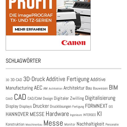
SCHLAGWÖRTER
3D-Druck
Additive Fertigung
Additive
3D-CAD
3D
BIM
AEC
Architektur
Manufacturing
Bau
AM
Bauwesen
Architekten
CAD
Digitalisierung
Digitaler Zwilling
CAD/CAM
Design
CAAD
Drucker
FORMNEXT
Display
Displays
Drucklösungen
Fertigung
GIS
Hardware
KI
HANNOVER MESSE
Ingenieure
INTERGEO
Messe
Nachhaltigkeit
Konstruktion
Monitor
Personalie
Maschinenbau