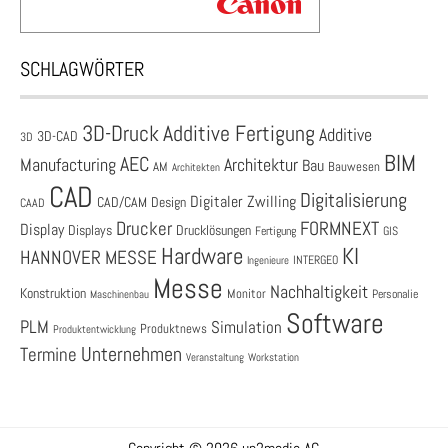
SCHLAGWÖRTER
3D-Druck
Additive Fertigung
Additive
3D-CAD
3D
BIM
AEC
Architektur
Manufacturing
Bau
AM
Bauwesen
Architekten
CAD
Digitalisierung
Digitaler Zwilling
CAD/CAM
Design
CAAD
Drucker
FORMNEXT
Display
Displays
Drucklösungen
Fertigung
GIS
Hardware
KI
HANNOVER MESSE
Ingenieure
INTERGEO
Messe
Nachhaltigkeit
Konstruktion
Monitor
Personalie
Maschinenbau
Software
PLM
Simulation
Produktnews
Produktentwicklung
Unternehmen
Termine
Veranstaltung
Workstation