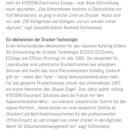
noch als KYOCERA Electronics Europe – war diese Entwicklung
kaum abzusehen.
„Das Unternehmen startete in Deutschland mit
fünf Mitarbeitern, es ging in erster Linie um Drucker. Heute sind
wir über 230 Kolleginnen und Kollegen, und wir werden immer
digitaler“,
sagt Geschäftsführer Reinhold Schlierkamp.
Ein Meilenstein der Drucker-Technologie
Einen entscheidenden Meilenstein für den rasanten Aufstieg bildete
die Entwicklung der Drucker-Technologie ECOSYS (ECOnomy,
ECOlogy und SYStem Printing) im Jahr 1992. Sie verwendet für
Laserdrucker eine patentierte Druckertrommel aus amorphem
Silizium und macht das teure Patronensystem hinfällig. Dadurch
gibt es – neben dem Toner – keine Verbrauchsmaterialien mehr.
Für das gesamte Produktkonzept erhielt das Unternehmen 1997
als erster Hersteller den „Blauen Engel“. Drei Jahre später vollzog
KYOCERA Document Solutions dann die Fusion mit dem
Kopiererhersteller Mita – ein weiterer wesentlicher Schritt für das
eigene Portfolio.
„Heute bieten wir eine komplette Palette an
Druckern und Multifunktionssystemen für den professionellen
Office-Einsatz an und steigen nun immer stärker in den digitalen
Markt für Dokumentenmanagement ein“,
sagt Schlierkamp.