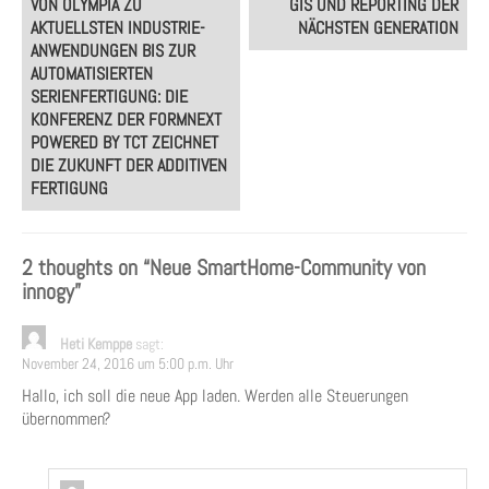
VON OLYMPIA ZU
GIS UND REPORTING DER
navigation
AKTUELLSTEN INDUSTRIE-
NÄCHSTEN GENERATION
ANWENDUNGEN BIS ZUR
AUTOMATISIERTEN
SERIENFERTIGUNG: DIE
KONFERENZ DER FORMNEXT
POWERED BY TCT ZEICHNET
DIE ZUKUNFT DER ADDITIVEN
FERTIGUNG
2 thoughts on “
Neue SmartHome-Community von
innogy
”
Heti Kemppe
sagt:
November 24, 2016 um 5:00 p.m. Uhr
Hallo, ich soll die neue App laden. Werden alle Steuerungen
übernommen?